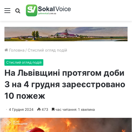
Меню
Пошук
Головна
/
Стислий огляд подій
Стислий огляд подій
На Львівщині протягом доби
3 на 4 грудня зареєстровано
10 пожеж
4 Грудня 2024
473
час читання: 1 хвилина