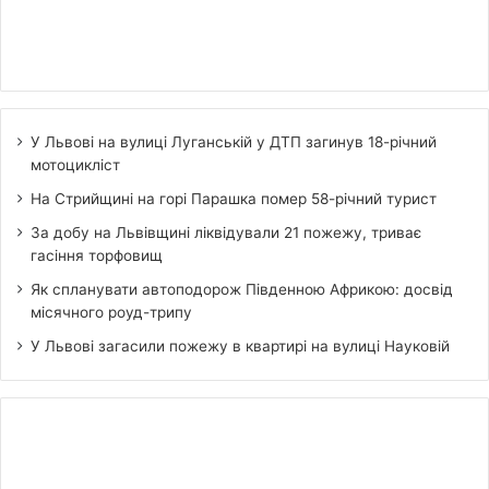
У Львові на вулиці Луганській у ДТП загинув 18-річний
мотоцикліст
На Стрийщині на горі Парашка помер 58-річний турист
За добу на Львівщині ліквідували 21 пожежу, триває
гасіння торфовищ
Як спланувати автоподорож Південною Африкою: досвід
місячного роуд-трипу
У Львові загасили пожежу в квартирі на вулиці Науковій