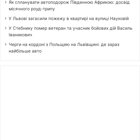
Як спланувати автоподорож Південною Африкою: досвід
місячного роуд-трипу
У Львові загасили пожежу в квартирі на вулиці Науковій
У Стебнику помер ветеран та учасник бойових дій Василь
Іваникович
Черги на кордоні з Польщею на Львівщині: де зараз
найбільше авто