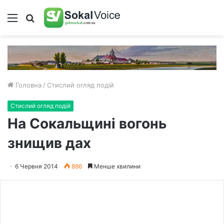
Меню
Пошук
Головна
/
Стислий огляд подій
Стислий огляд подій
На Сокальщині вогонь
знищив дах
6 Червня 2014
886
Менше хвилини