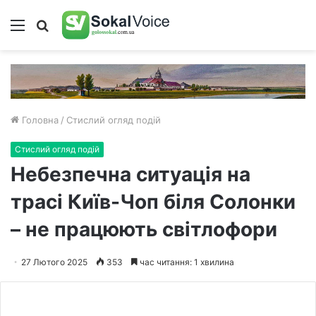
Меню
Пошук
Головна
/
Стислий огляд подій
Стислий огляд подій
Небезпечна ситуація на
трасі Київ-Чоп біля Солонки
– не працюють світлофори
27 Лютого 2025
353
час читання: 1 хвилина