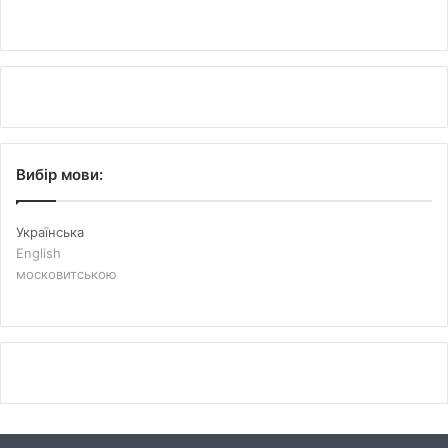
Вибір мови:
Українська
English
московитською