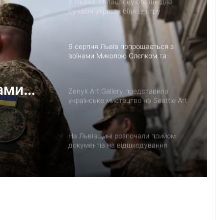
сучасні укриття біля центру
«Незламні матусі» та на вулиці
Солодовій
6 серпня Львів попрощається з
воїнами Миколою Слєпком та
Дмитром Березком
ами
Zenyk Art Gallery представила
українське мистецтво на Seattle Art
Fair та налагодила медичне
партнерство з Вашингтоном
На Львівщині розпочали прийом
документів на відшкодування
вартості племінних нетелей
ьке
 Art
У Нагуєвичах відкрили виставку до
едичне
170-річчя Івана Франка