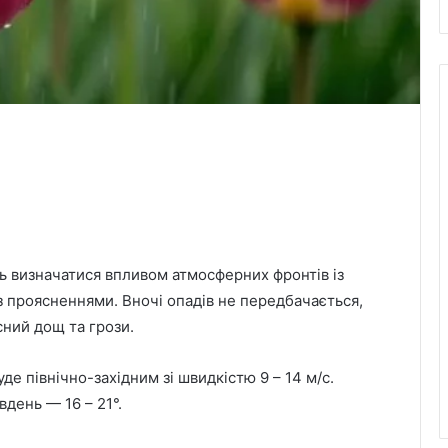
ь визначатися впливом атмосферних фронтів із
 з проясненнями. Вночі опадів не передбачається,
сний дощ та грози.
де північно-західним зі швидкістю 9 – 14 м/с.
вдень — 16 – 21°.
6 серпня Львів попрощається з