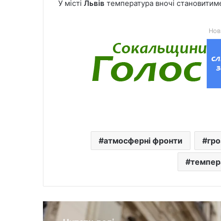
У місті
Львів
температура вночі становитиме 
Нов
атмосферні фронти
гро
темпер