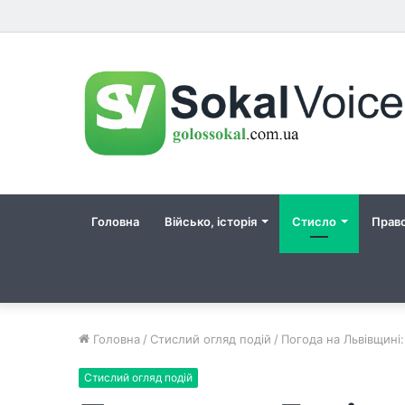
Головна
Військо, історія
Стисло
Прав
Головна
/
Стислий огляд подій
/
Погода на Львівщині:
Стислий огляд подій