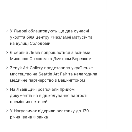
У Львові облаштовують ще два сучасні
укриття біля центру «Незламні матусі» та
на вулиці Солодовій
6 серпня Львів попрощається з воїнами
Миколою Слєпком та Дмитром Березком
Zenyk Art Gallery представила українське
мистецтво на Seattle Art Fair та налагодила
медичне партнерство з Вашингтоном
На Львівщині розпочали прийом
документів на відшкодування вартості
племінних нетелей
У Нагуєвичах відкрили виставку до 170-
річчя Івана Франка