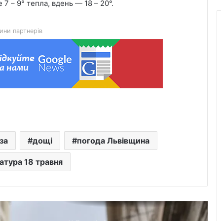
7 – 9° тепла, вдень — 18 – 20°.
воїнами Миколою Слєпком та
Дмитром Березком
ини партнерів
Zenyk Art Gallery представила
українське мистецтво на Seattle Art
Fair та налагодила медичне
партнерство з Вашингтоном
На Львівщині розпочали прийом
документів на відшкодування
вартості племінних нетелей
У Нагуєвичах відкрили виставку до
за
дощі
погода Львівщина
170-річчя Івана Франка
атура 18 травня
У застосунку «Дія» відновили
виплати 5 000 грн на «Пакунок
школяра»
У Львові облаштовують ще два