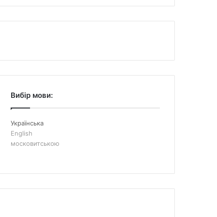
Вибір мови:
Українська
English
московитською