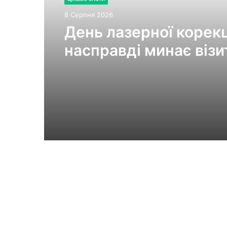
8 Серпня 2026
День лазерної корекці
насправді минає візи
клініки «Ексімер» від
порога до виходу