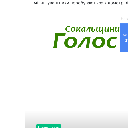
мітингувальники перебувають за кілометр в
Нов
Читати далі
Цікаво знати