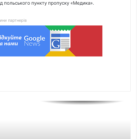
Чим відрізняються кросівки, кеди та
ід польського пункту пропуску «Медика».
трекінгове взуття
ини партнерів
Перші роки навчання без стресу: що
пропонує сучасний приватний
дитячий садок у Чернівцях
Украшения для пасхальных яиц:
идеи выбора и гармоничного
праздничного оформления
Встановлення фільтрів для води «під
ключ»: ТОП-7 форматів послуг
Великомостівський ліцей увійшов до
переліку 12 закладів, що отримають
держсубвенцію на енергостійкість