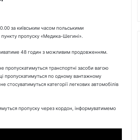
10.00 за київським часом польськими
 пункту пропуску «Медика-Шегині».
риватиме 48 годин з можливим продовженням.
 не пропускатимуться транспортні засоби вагою
льщі пропускатимуться по одному вантажному
не стосуватимуться категорії легкових автомобілів
атимуться пропуску через кордон, інформуватимемо