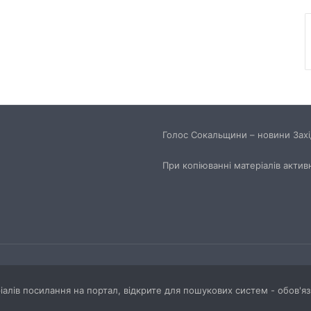
Великомостівський ліцей увійшов до
переліку 12 закладів, що отримають
держсубвенцію на енергостійкість
День лазерної корекції: як насправді
минає візит до клініки «Ексімер» від
порога до виходу
Голос Сокальщини – новини Захід
Чим відрізняються кросівки, кеди та
трекінгове взуття
При копіюванні матеріалів актив
Перші роки навчання без стресу: що
пропонує сучасний приватний
дитячий садок у Чернівцях
Украшения для пасхальных яиц:
идеи выбора и гармоничного
праздничного оформления
ріалів посилання на портал, відкрите для пошукових систем - обов'я