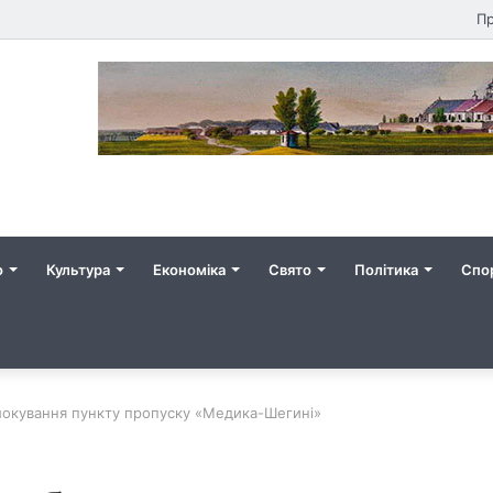
Пр
о
Культура
Економіка
Свято
Політика
Спо
локування пункту пропуску «Медика-Шегині»