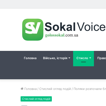
Головна
Військо, історія
Стисло
Прав
Головна
/
Стислий огляд подій
/
Поляки розпочали б
Стислий огляд подій