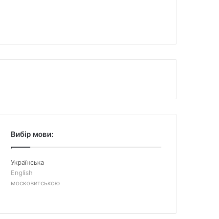
Вибір мови:
Українська
English
московитською