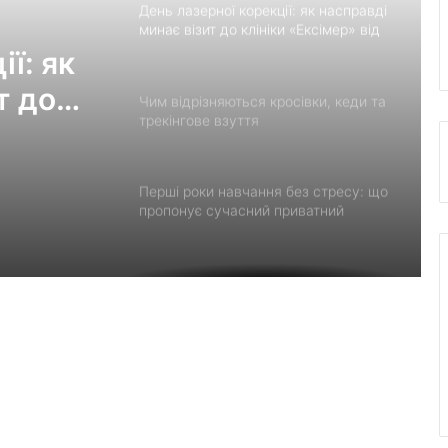
День лазерної корекції: як насправді
минає візит до клініки «Ексімер» від
порога до виходу
ї: як
т до
Чим відрізняються кросівки, кеди та
трекінгове взуття
Перші роки навчання без стресу: що
пропонує сучасний приватний
дитячий садок у Чернівцях
Украшения для пасхальных яиц:
идеи выбора и гармоничного
праздничного оформления
Встановлення фільтрів для води «під
ключ»: ТОП-7 форматів послуг