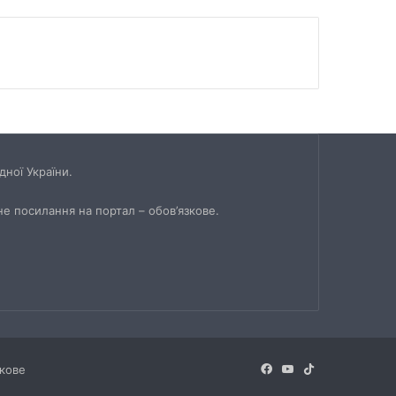
ної України.
не посилання на портал – обов’язкове.
Facebook
YouTube
TikTok
зкове