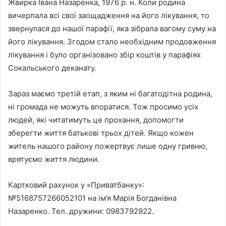
Жвирка Івана Назаренка, 1976 р. н. Коли родина
вичерпала всі свої заощадження на його лікування, то
звернулася до нашої парафії, яка зібрала вагому суму на
його лікування. Згодом стало необхідним продовження
лікування і було організовано збір коштів у парафіях
Сокальського деканату.
Зараз маємо третій етап, з яким ні багатодітна родина,
ні громада не можуть впоратися. Тож просимо усіх
людей, які читатимуть це прохання, допомогти
зберегти життя батькові трьох дітей. Якщо кожен
житель нашого району пожертвує лише одну гривню,
врятуємо життя людини.
Картковий рахунок у «Приватбанку»:
№5168757266052101 на ім’я Марія Богданівна
Назаренко. Тел. дружини: 0983792922.