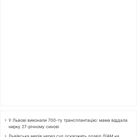
У Львові виконали 700-ту трансплантацію: мама віддала
нирку 27-річному синові
Львівська мерія через суд оскаржить дозвіл ДІАМ на