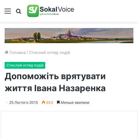
Меню
Пошук
Головна
/
Стислий огляд подій
Стислий огляд подій
Допоможіть врятувати
життя Івана Назаренка
25 Лютого 2015
933
Менше хвилини