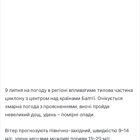
9 липня на погоду в регіоні впливатиме тилова частина
циклону з центром над країнами Балтії. Очікується
хмарна погода з проясненнями, вночі пройде
невеликий дощ, удень – помірні опади.
Вітер прогнозують північно-західний, швидкістю 9–14
м/с, удень місцями можливі пориви 15–20 м/с.