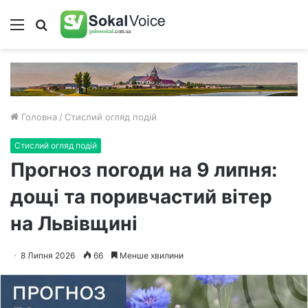
Меню
Пошук
Головна
/
Стислий огляд подій
Стислий огляд подій
Прогноз погоди на 9 липня:
дощі та поривчастий вітер
на Львівщині
8 Липня 2026
66
Менше хвилини