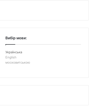
Вибір мови:
Українська
English
московитською