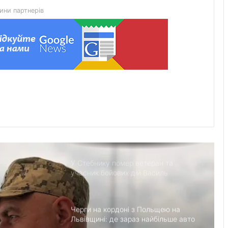
ини партнерів
Прогноз пожежної небезпеки на 9
серпня: від низької до надзвичайної
Красненська опорна школа №1
отримає гібридну сонячну
електростанцію
Гідрологічна ситуація на річках
Львівщини станом на 8 серпня
У Стебнику помер ветеран та
учасник бойових дій Василь
Іваникович
Черги на кордоні з Польщею на
Львівщині: де зараз найбільше авто