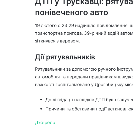
ДТП у Трускавці: рятува
понівеченого авто
19 лютого о 23:29 надійшло повідомлення, щ
транспортна пригода. 39-річний водій автом
зіткнувся з деревом.
Дії рятувальників
Рятувальники за допомогою ручного інструм
автомобіля та передали працівникам швидко
важкості госпіталізовано у Дрогобицьку міс
До ліквідації наслідків ДТП було залуч
Причини та обставини події встановлю
Джерело