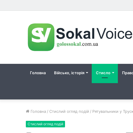
Головна
Військо, історія
Стисло
Прав
Головна
/
Стислий огляд подій
/
Рятувальники у Труск
Стислий огляд подій