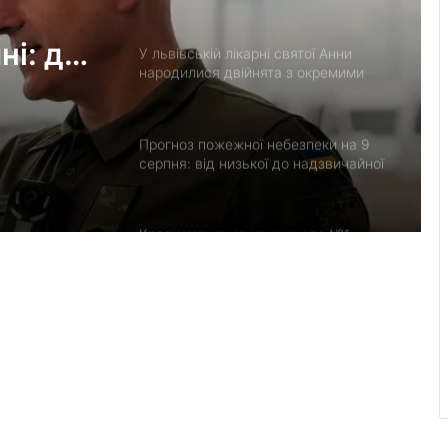
і: де
У львівській лікарні святої Анни
народилися двійнята з окремими
о
плацентами
Прогноз пожежної небезпеки на 9
серпня: від низької до надзвичайної
Красненська опорна школа №1
отримає гібридну сонячну
електростанцію
Гідрологічна ситуація на річках
Львівщини станом на 8 серпня
У Стебнику помер ветеран та
учасник бойових дій Василь