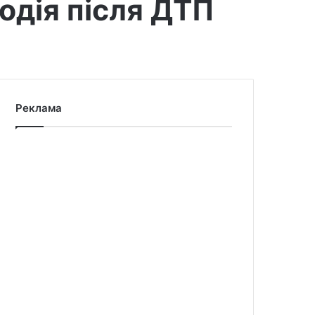
одія після ДТП
Реклама