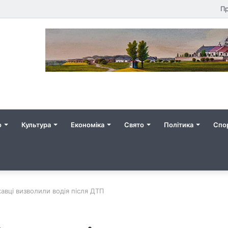
Пр
о
Культура
Економіка
Свято
Політика
Спо
авці визволили водія після ДТП