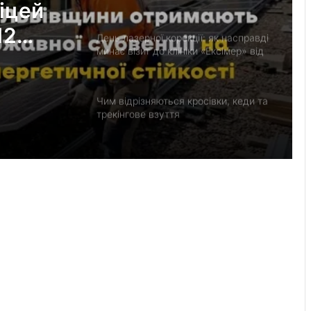
держсубвенцію на енергостійкість
іцей
12
День лазерної корекції: як насправді
минає візит до клініки «Ексімер» від
ють
порога до виходу
Чим відрізняються кросівки, кеди та
трекінгове взуття
Перші роки навчання без стресу: що
пропонує сучасний приватний
дитячий садок у Чернівцях
Украшения для пасхальных яиц:
идеи выбора и гармоничного
праздничного оформления
На Львівщині 189 ветеранів і родин
загиблих Захисників отримають