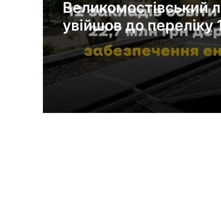
Великомостівський л
увійшов до переліку 
закладів, що отрима
держсубвенцію на
енергостійкість