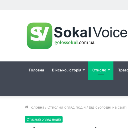
Головна
Військо, історія
Стисло
Прав
Головна
/
Стислий огляд подій
/
Від сьогодні на сайт
Стислий огляд подій