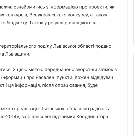
 можна ознайомитись з інформацією про проекти, які
их конкурсів, Всеукраїнського конкурсу, а також
ого бюджету. Також у розділі розміщуються
територіального поділу Львівської області подано
ла Львівщини.
тися. З цією метою передбачено зворотній зв’язок з
 інформації про населені пункти. Кожен відвідувач
 і ця інформація, після опрацювання, буде
.
Великомостівський ліцей увійшов до
переліку 12 закладів, що отримають
держсубвенцію на енергостійкість
в межах реалізації Львівською обласною радою та
я-2014», за фінансової підтримки Координатора
День лазерної корекції: як насправді
минає візит до клініки «Ексімер» від
порога до виходу