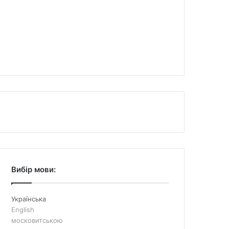
Вибір мови:
Українська
English
московитською