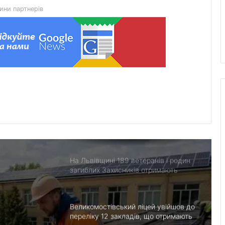
ини партнерів
Чим відрізняються кросівки, кеди та
трекінгове взуття
Перші роки навчання без стресу: що
пропонує сучасний приватний
дитячий садок у Чернівцях
Украшения для пасхальных яиц:
идеи выбора и гармоничного
праздничного оформления
На Львівщині 189 ветеранів і родин
загиблих Захисників отримають
компенсацію на житло
Великомостівський ліцей увійшов до
переліку 12 закладів, що отримають