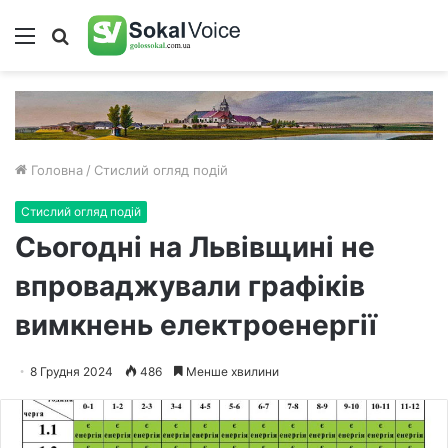
Меню
Пошук
Головна
/
Стислий огляд подій
Стислий огляд подій
Сьогодні на Львівщині не
впроваджували графіків
вимкнень електроенергії
8 Грудня 2024
486
Менше хвилини