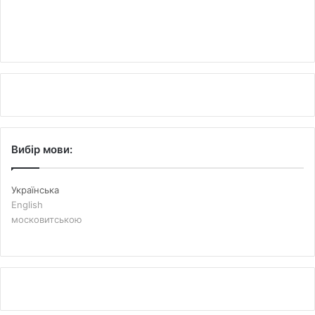
Вибір мови:
Українська
English
московитською