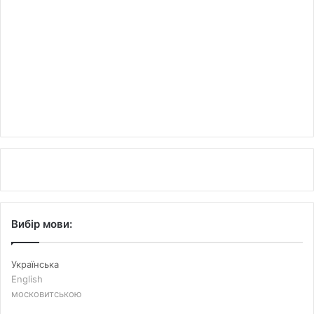
Вибір мови:
Українська
English
московитською