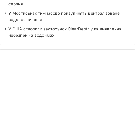
серпня
У Мостиськах тимчасово призупинять централізоване
водопостачання
У США створили застосунок ClearDepth для виявлення
небезпек на водоймах