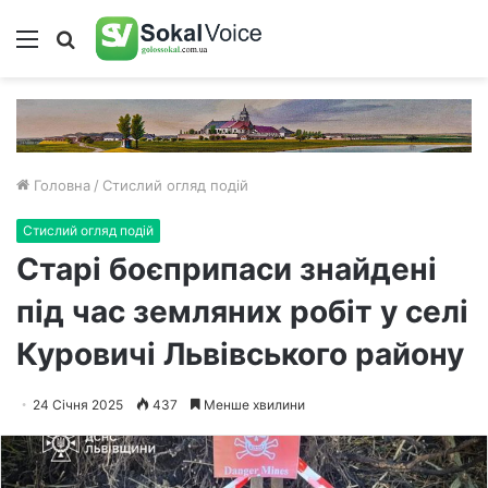
Меню
Пошук
Головна
/
Стислий огляд подій
Стислий огляд подій
Старі боєприпаси знайдені
під час земляних робіт у селі
Куровичі Львівського району
24 Січня 2025
437
Менше хвилини