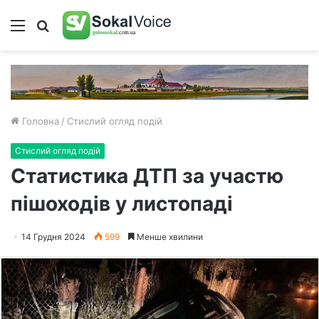
Меню
Пошук
Головна
/
Стислий огляд подій
Стислий огляд подій
Статистика ДТП за участю
пішоходів у листопаді
14 Грудня 2024
599
Менше хвилини