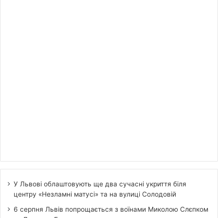
У Львові облаштовують ще два сучасні укриття біля
центру «Незламні матусі» та на вулиці Солодовій
6 серпня Львів попрощається з воїнами Миколою Слєпком