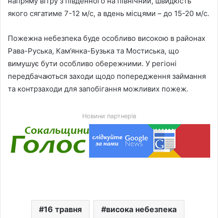
напряму вітру з південного на північний, швидкість
якого сягатиме 7-12 м/с, а вдень місцями – до 15-20 м/с.
Пожежна небезпека буде особливо високою в районах
Рава-Руська, Кам’янка-Бузька та Мостиська, що
вимушує бути особливо обережними. У регіоні
передбачаються заходи щодо попередження займання
та контрзаходи для запобігання можливих пожеж.
Новини партнерів
16 травня
висока небезпека