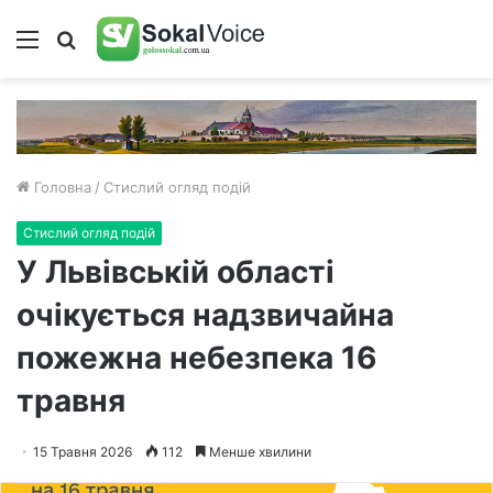
Меню
Пошук
Головна
/
Стислий огляд подій
Стислий огляд подій
У Львівській області
очікується надзвичайна
пожежна небезпека 16
травня
15 Травня 2026
112
Менше хвилини