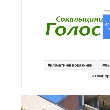
Нов
кліматичні показники
ль
темпер
Читати далі