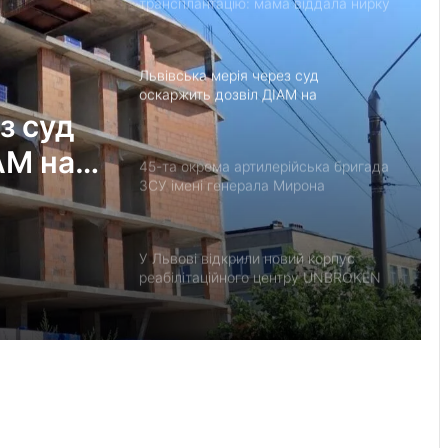
трансплантацію: мама віддала нирку
27-річному синові
Львівська мерія через суд
оскаржить дозвіл ДІАМ на
будівництво на вул. Олесницького
з суд
АМ на
45-та окрема артилерійська бригада
ЗСУ імені генерала Мирона
Тарнавського відзначає 10-річчя
У Львові відкрили новий корпус
реабілітаційного центру UNBROKEN
Ukraine
“Поки дозволяє здоров’я –
залишатимусь у строю”: історія
прикордонника Ярослава з 7
прикордонного загону
У Дрогобицькій громаді запровадили