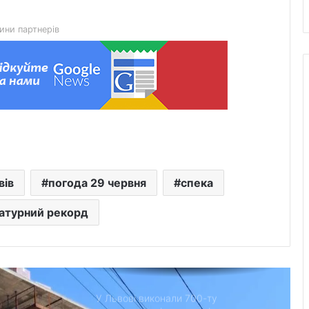
будівництво на вул. Олесницького
ини партнерів
45-та окрема артилерійська бригада
ЗСУ імені генерала Мирона
Тарнавського відзначає 10-річчя
У Львові відкрили новий корпус
реабілітаційного центру UNBROKEN
Ukraine
“Поки дозволяє здоров’я –
вів
погода 29 червня
спека
залишатимусь у строю”: історія
прикордонника Ярослава з 7
атурний рекорд
прикордонного загону
У Дрогобицькій громаді запровадили
мораторій на російськомовний
контент у публічному просторі
У Львові виконали 700-ту