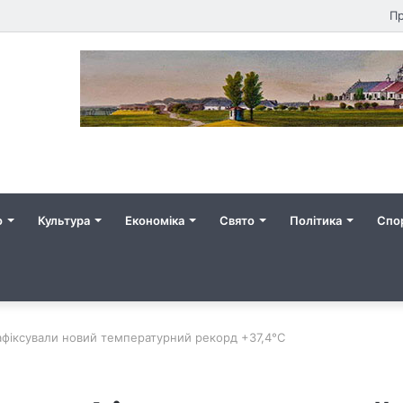
Пр
о
Культура
Економіка
Свято
Політика
Спо
зафіксували новий температурний рекорд +37,4°С