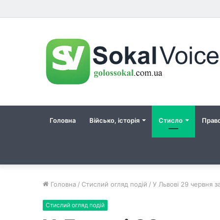
Головна
Військо, історія
Стисло
Прав
Головна
/
Стислий огляд подій
/
У Львові 29 червня 
Стислий огляд подій