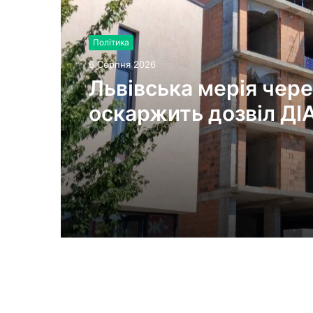
Політика
6 Серпня 2026
Львівська мерія чере
оскаржить дозвіл ДІ
будівництво на вул.
Олесницького