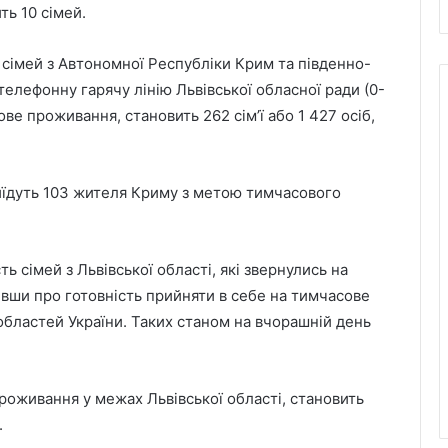
ть 10 сімей.
 сімей з Автономної Республіки Крим та південно-
 телефонну гарячу лінію Львівської обласної ради (0-
е проживання, становить 262 сім’ї або 1 427 осіб,
риїдуть 103 жителя Криму з метою тимчасового
ь сімей з Львівської області, які звернулись на
ивши про готовність прийняти в себе на тимчасове
 областей України. Таких станом на вчорашній день
6 серпня Львів попрощається з
воїнами Миколою Слєпком та
Дмитром Березком
проживання у межах Львівської області, становить
Zenyk Art Gallery представила
.
українське мистецтво на Seattle Art