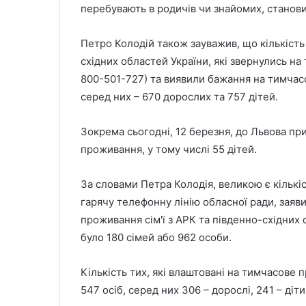
перебувають в родичів чи знайомих, станови
Петро Колодій також зауважив, що кількість
східних областей України, які звернулись на
800-501-727) та виявили бажання на тимчасов
серед них – 670 дорослих та 757 дітей.
Зокрема сьогодні, 12 березня, до Львова п
проживання, у тому числі 55 дітей.
За словами Петра Колодія, великою є кількіст
гарячу телефонну лінію обласної ради, заяв
проживання сім'ї з АРК та південно-східних
було 180 сімей або 962 особи.
Кількість тих, які влаштовані на тимчасове 
547 осіб, серед них 306 – дорослі, 241 – діти