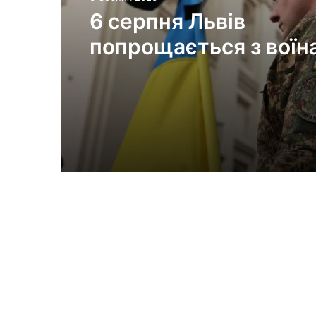
6 серпня Львів
попрощається з воїн
Миколою Слєпком та
Дмитром Березком