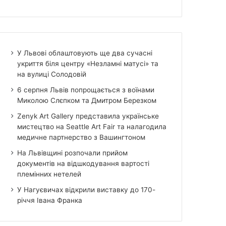
У Львові облаштовують ще два сучасні
укриття біля центру «Незламні матусі» та
на вулиці Солодовій
6 серпня Львів попрощається з воїнами
Миколою Слєпком та Дмитром Березком
Zenyk Art Gallery представила українське
мистецтво на Seattle Art Fair та налагодила
медичне партнерство з Вашингтоном
На Львівщині розпочали прийом
документів на відшкодування вартості
племінних нетелей
У Нагуєвичах відкрили виставку до 170-
річчя Івана Франка