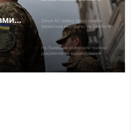
Дмитром Березком
ами
Zenyk Art Gallery представила
українське мистецтво на Seattle Art
Fair та налагодила медичне
партнерство з Вашингтоном
На Львівщині розпочали прийом
документів на відшкодування
вартості племінних нетелей
У Нагуєвичах відкрили виставку до
170-річчя Івана Франка
У застосунку «Дія» відновили
виплати 5 000 грн на «Пакунок
школяра»
У Львові облаштовують ще два