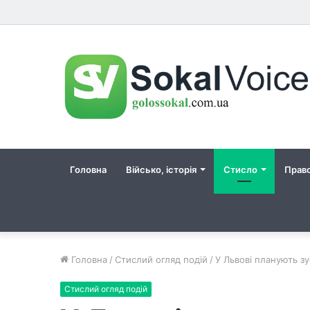
Головна
Військо, історія
Стисло
Прав
Головна
/
Стислий огляд подій
/
У Львові планують з
Стислий огляд подій