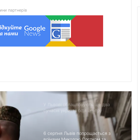
Fair та налагодила медичне
партнерство з Вашингтоном
ини партнерів
На Львівщині розпочали прийом
документів на відшкодування
вартості племінних нетелей
У Нагуєвичах відкрили виставку до
170-річчя Івана Франка
У застосунку «Дія» відновили
виплати 5 000 грн на «Пакунок
школяра»
У Львові облаштовують ще два
сучасні укриття біля центру
«Незламні матусі» та на вулиці
Солодовій
6 серпня Львів попрощається з
воїнами Миколою Слєпком та