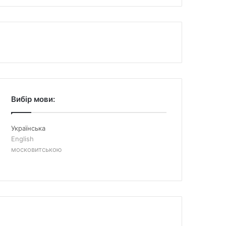
Вибір мови:
Українська
English
московитською