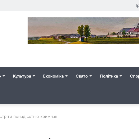
Пр
о
Культура
Економіка
Свято
Політика
Спо
устріти понад сотню кримчан