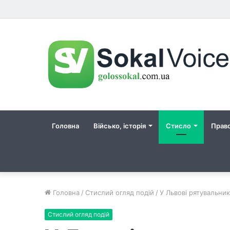
Головна
Військо, історія
Стисло
Прав
Головна
/
Стислий огляд подій
/
У Львові рятувальни
Стислий огляд подій