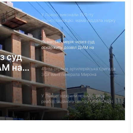
У Львові виконали 700-ту
трансплантацію: мама віддала нирку
27-річному синові
Львівська мерія через суд
оскаржить дозвіл ДІАМ на
будівництво на вул. Олесницького
з суд
АМ на
45-та окрема артилерійська бригада
ЗСУ імені генерала Мирона
Тарнавського відзначає 10-річчя
У Львові відкрили новий корпус
реабілітаційного центру UNBROKEN
Ukraine
“Поки дозволяє здоров’я –
залишатимусь у строю”: історія