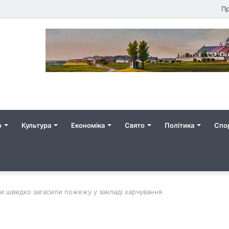
Пр
о
Культура
Економіка
Свято
Політика
Спо
ки швидко загасили пожежу у закладі харчування