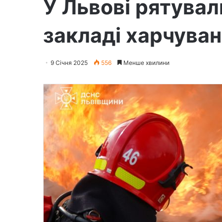
У Львові рятува
закладі харчува
9 Січня 2025
556
Менше хвилини