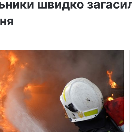
льники швидко загаси
ння