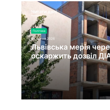
Читати далі
Політика
6 Серпня 2026
Львівська мерія чере
оскаржить дозвіл ДІ
будівництво на вул.
Олесницького