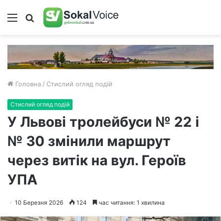
Меню
Пошук
Головна
/
Стислий огляд подій
Стислий огляд подій
У Львові тролейбуси № 22 і
№ 30 змінили маршрут
через витік на вул. Героїв
УПА
10 Березня 2026
124
час читання: 1 хвилина