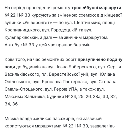
На період проведення ремонту
тролейбусні маршрути
№ 22 і № 30
курсують за зміненою схемою: від кінцевої
зупинки «Університет» — по вул. Шептицьких, площі
Кропивницького, вул. Городоцькій та вул.
Кульпарківській, а далі — за звичним маршрутом.
Автобус № 33 у цей час працює без змін.
Крім того, на час ремонтних робіт
призупинено подачу
води
до будинків на вул. Івана Боберського, вул. Сергія
Васильківського, пл. Берестейської унії, вул. Юліана
Опільського, вул. Ярослава Пастернака, вул. Степана
Смаль-Стоцького, вул. Героїв УПА, а також вул.
Максима Залізняка, будинки № 24, 25, 26, 28а, 30, 32,
34, 36.
Міська влада закликає пасажирів, які зазвичай
користуються маршрутами № 22 і № 30, заздалегідь