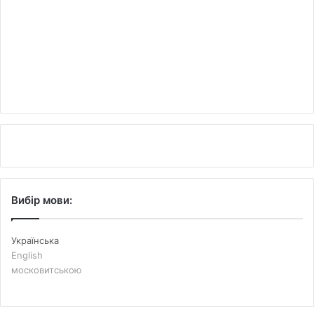
Вибір мови:
Українська
English
московитською