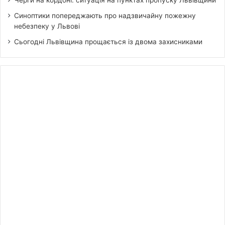
Черги на кордоні: ситуація на пунктах пропуску Львівщини
Синоптики попереджають про надзвичайну пожежну
небезпеку у Львові
Сьогодні Львівщина прощається із двома захисниками