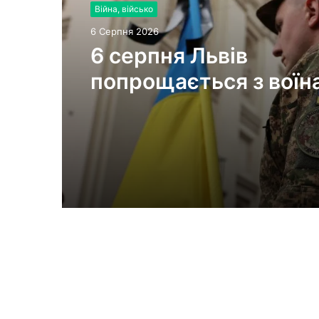
Війна, військо
6 Серпня 2026
6 серпня Львів
попрощається з воїн
Миколою Слєпком та
Дмитром Березком