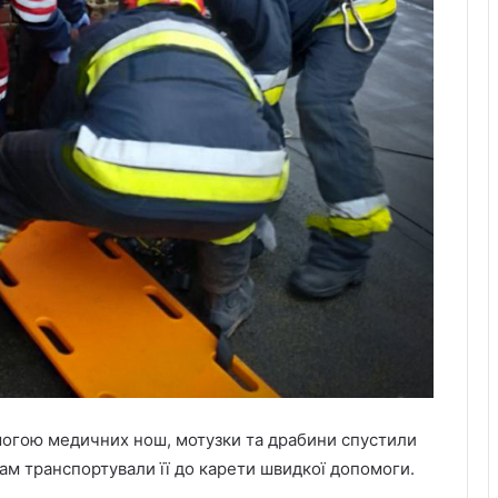
6 серпня Львів попрощається з
омогою медичних нош, мотузки та драбини спустили
воїнами Миколою Слєпком та
Дмитром Березком
кам транспортували її до карети швидкої допомоги.