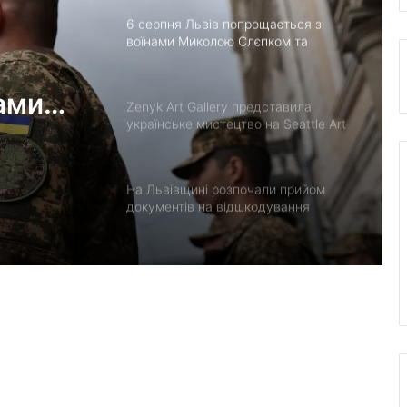
6 серпня Львів попрощається з
воїнами Миколою Слєпком та
Дмитром Березком
ами
Zenyk Art Gallery представила
українське мистецтво на Seattle Art
Fair та налагодила медичне
партнерство з Вашингтоном
На Львівщині розпочали прийом
документів на відшкодування
вартості племінних нетелей
У Нагуєвичах відкрили виставку до
170-річчя Івана Франка
У застосунку «Дія» відновили
виплати 5 000 грн на «Пакунок
школяра»