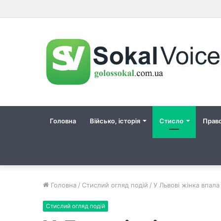
Головна
Військо, історія
Стисло
Прав
Головна
/
Стислий огляд подій
/
У Львові жінка впала
Стислий огляд подій