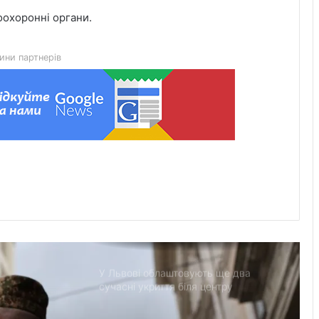
Zenyk Art Gallery представила
оохоронні органи.
українське мистецтво на Seattle Art
Fair та налагодила медичне
партнерство з Вашингтоном
ини партнерів
На Львівщині розпочали прийом
документів на відшкодування
вартості племінних нетелей
У Нагуєвичах відкрили виставку до
170-річчя Івана Франка
У застосунку «Дія» відновили
виплати 5 000 грн на «Пакунок
школяра»
У Львові облаштовують ще два
сучасні укриття біля центру
«Незламні матусі» та на вулиці
Солодовій