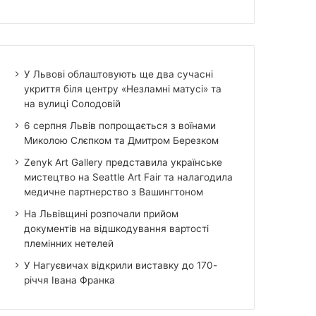
У Львові облаштовують ще два сучасні
укриття біля центру «Незламні матусі» та
на вулиці Солодовій
6 серпня Львів попрощається з воїнами
Миколою Слєпком та Дмитром Березком
Zenyk Art Gallery представила українське
мистецтво на Seattle Art Fair та налагодила
медичне партнерство з Вашингтоном
На Львівщині розпочали прийом
документів на відшкодування вартості
племінних нетелей
У Нагуєвичах відкрили виставку до 170-
річчя Івана Франка