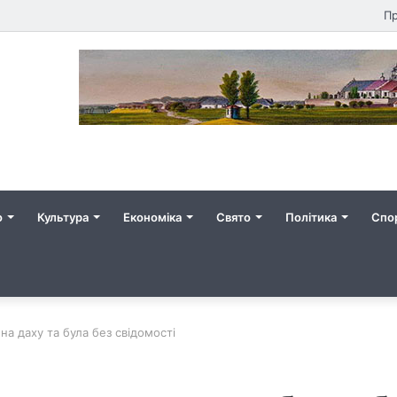
Пр
о
Культура
Економіка
Свято
Політика
Спо
 на даху та була без свідомості