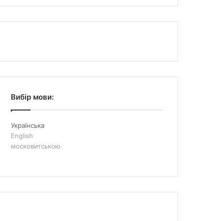
Вибір мови:
Українська
English
московитською