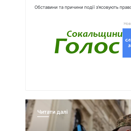
Обставини та причини події з’ясовують прав
Нов
Читати далі