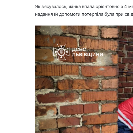
Як з’ясувалось, жінка впала орієнтовно з 4 
надання їй допомоги потерпіла була при сві