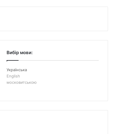
Вибір мови:
Українська
English
московитською