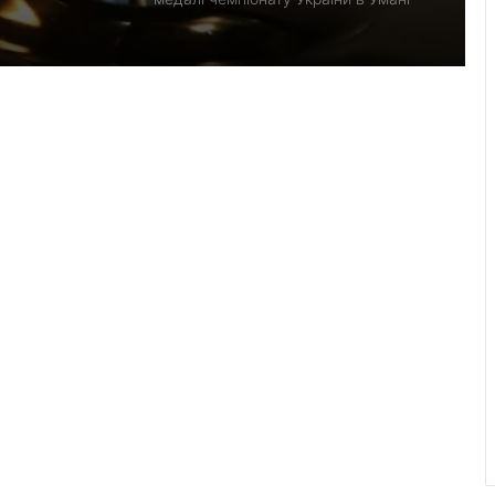
До Лопатинської громади на щиті
повертається солдат Володимир
Свідерський
Как определить кислотность почвы
без специальных приборов
Сьогодні Львівщина прощається із
двома захисниками
17–18 серпня без газу залишаться
кілька населених пунктів громади
У Львові посадовця комунального