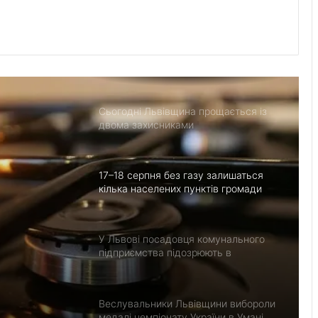
Свідерський
Как определить кислотность почвы
без специальных приборов
Сьогодні Львівщина прощається із
двома захисниками
17–18 серпня без газу залишаться
кілька населених пунктів громади
У Львові посадовця комунального
підприємства підозрюють в
ромади
отриманні 20 тис. грн хабаря
Веслувальники Львівщини вибороли
медалі чемпіонату України в Умані