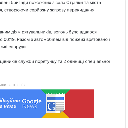
влені бригади пожежних з села Стрілки та міста
я, створюючи серйозну загрозу перекидання
аним діям рятувальників, вогонь було вдалося
 о 06:19. Разом з автомобілем від пожежі врятовано і
17–18 серпня без газу залишаться
ські споруди.
кілька населених пунктів громади
ацівників служби порятунку та 2 одиниці спеціальної
У Львові посадовця комунального
підприємства підозрюють в
отриманні 20 тис. грн хабаря
ини партнерів
Веслувальники Львівщини вибороли
медалі чемпіонату України в Умані
До Лопатинської громади на щиті
повертається солдат Володимир