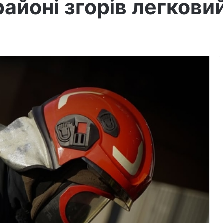
айоні згорів легкови