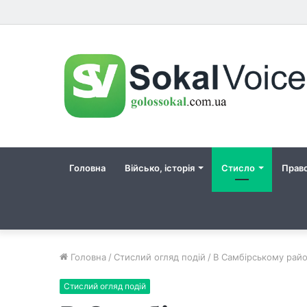
Головна
Військо, історія
Стисло
Прав
Головна
/
Стислий огляд подій
/
В Самбірському райо
Стислий огляд подій