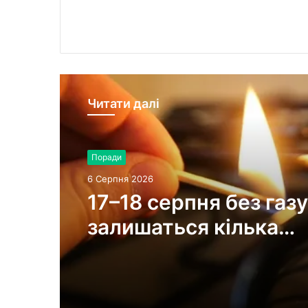
Читати далі
Поради
6 Серпня 2026
17–18 серпня без газу
залишаться кілька
населених пунктів г