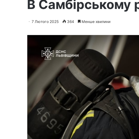
В Самбірському р
7 Лютого 2025
364
Менше хвилини