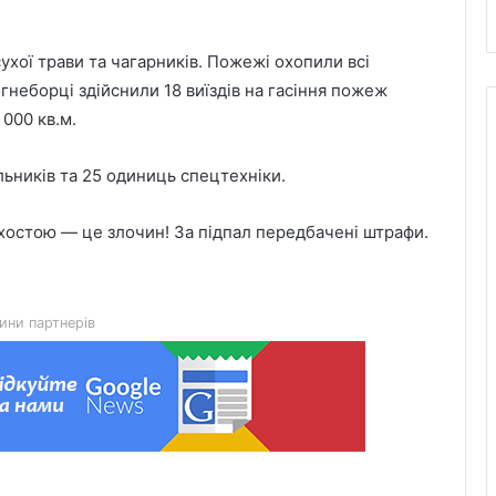
ухої трави та чагарників. Пожежі охопили всі
неборці здійснили 18 виїздів на гасіння пожеж
 000 кв.м.
Львівська митниця передала
льників та 25 одиниць спецтехніки.
київським музеям раритетні видання
хостою — це злочин! За підпал передбачені штрафи.
У львівському готелі пограбували
постояльця: поліція викрила трьох
підозрюваних
ини партнерів
Вихованці Роздільського будинку-
інтернату привезли до ЛОДА врожай
із власної теплиці
У Белзькій громаді вшанували
пам’ять знищеного села Безуїв