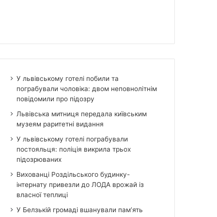
У львівському готелі побили та
пограбували чоловіка: двом неповнолітнім
повідомили про підозру
Львівська митниця передала київським
музеям раритетні видання
У львівському готелі пограбували
постояльця: поліція викрила трьох
підозрюваних
Вихованці Роздільського будинку-
інтернату привезли до ЛОДА врожай із
власної теплиці
У Белзькій громаді вшанували пам’ять