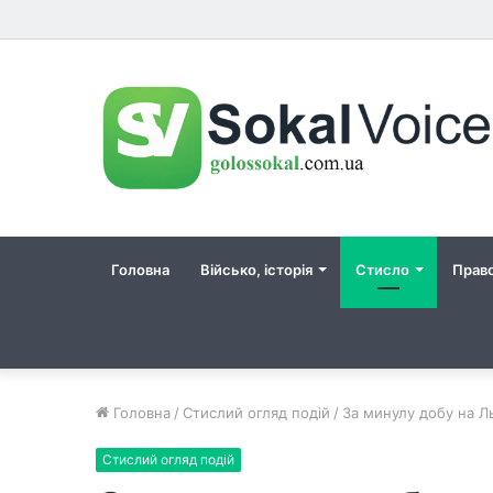
Головна
Військо, історія
Стисло
Прав
Головна
/
Стислий огляд подій
/
За минулу добу на Ль
Стислий огляд подій