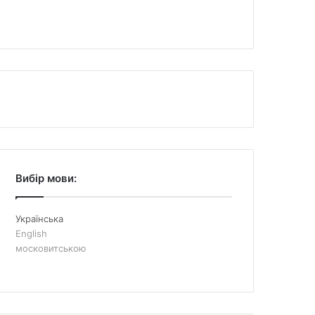
Вибір мови:
Українська
English
московитською