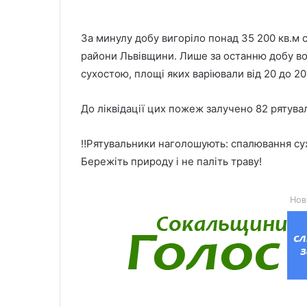
За минулу добу вигоріло понад 35 200 кв.м с
райони Львівщини. Лише за останню добу вог
сухостою, площі яких варіювали від 20 до 20
До ліквідації цих пожеж залучено 82 рятува
‼️Рятувальники наголошують: спалювання су
Бережіть природу і не паліть траву!
Нов