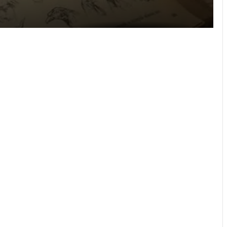
із власної теплиці
У Белзькій громаді вшанували
пам’ять знищеного села Безуїв
У селі Чаниж на Золочівщині
врятували житловий будинок від
пожежі
У львівському готелі побили та
пограбували чоловіка: двом
неповнолітнім повідомили про
підозру
Львівська митниця передала
київським музеям раритетні видання
У львівському готелі пограбували
постояльця: поліція викрила трьох