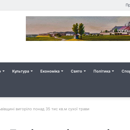
Пр
о
Культура
Економіка
Свято
Політика
Спо
вівщині вигоріло понад 35 тис кв.м сухої трави