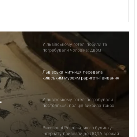
У селі Чаниж на Золочівщині
врятували житловий будинок від
пожежі
У львівському готелі побили та
пограбували чоловіка: двом
неповнолітнім повідомили про
підозру
Львівська митниця передала
київським музеям раритетні видання
У львівському готелі пограбували
постояльця: поліція викрила трьох
дання
підозрюваних
Вихованці Роздільського будинку-
інтернату привезли до ЛОДА врожай