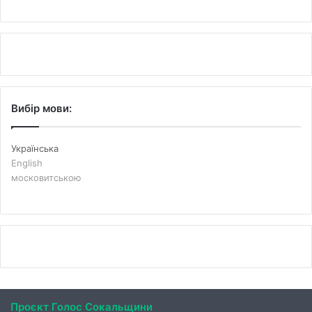
Вибір мови:
Українська
English
московитською
Проєкт Голос Сокальщини