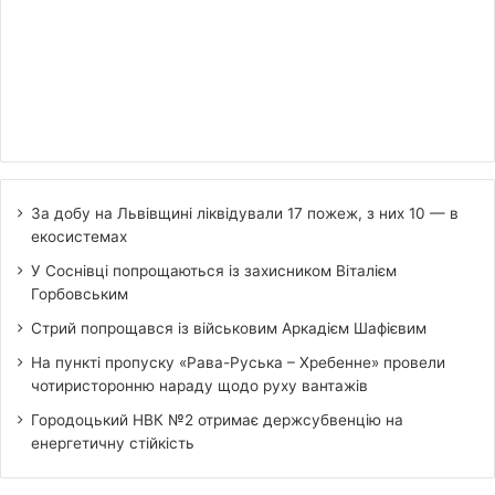
За добу на Львівщині ліквідували 17 пожеж, з них 10 — в
екосистемах
У Соснівці попрощаються із захисником Віталієм
Горбовським
Стрий попрощався із військовим Аркадієм Шафієвим
На пункті пропуску «Рава-Руська – Хребенне» провели
чотиристоронню нараду щодо руху вантажів
Городоцький НВК №2 отримає держсубвенцію на
енергетичну стійкість