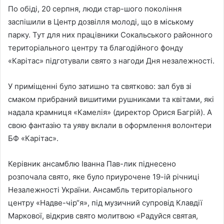
По обіді, 20 серпня, люди стар-шого покоління
заспішили в Центр дозвілля молоді, що в міському
парку. Тут для них працівники Сокальського районного
територіального центру та благодійного фонду
«Карітас» підготували свято з нагоди Дня незалежності.
У приміщенні було затишно та святково: зал був зі
смаком прибраний вишитими рушниками та квітами, які
надала крамниця «Камелія» (директор Орися Багрій). А
свою фантазію та уяву вклали в оформлення волонтери
БФ «Карітас».
Керівник ансамблю Іванна Пав-лик піднесено
розпочала свято, яке було приурочене 19-ій річниці
Незалежності України. Ансамбль територіального
центру «Надве-чір“я», під музичний супровід Клавдії
Маркової, відкрив свято молитвою «Радуйся святая,