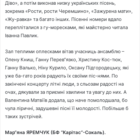
Діво», а потім виконав низку українських пісень,
зокрема «Рости, рости Черемшино», «Зажурена мати»,
«Жу-равка» та багато інших. Пісенні номери вдало
перепліталися з гу-моресками, які майстерно читала
Іванна Павлик.
Зал теплими оплесками вітав учасниць ансамблю –
Олену Книш, Ганну Перев“язко, Христину Кос-тюк,
Ганну Валько, Ніну Курило, Оксану Підгородецьку, які
уже ба-гато років радують їх своїми піс-нями. По
закінчені концерту літні люди, з сльозам радості на
очах, дякували за приємні хвилини та увагу до них. А
Валентина Матвіїв додала, що наче помолодшала, бо
чула ліричні, задушевні пісні її молодості. Побільше б
таких зустрічей.
Мар“яна ЯРЕМЧУК (БФ “Карітас“-Сокаль).