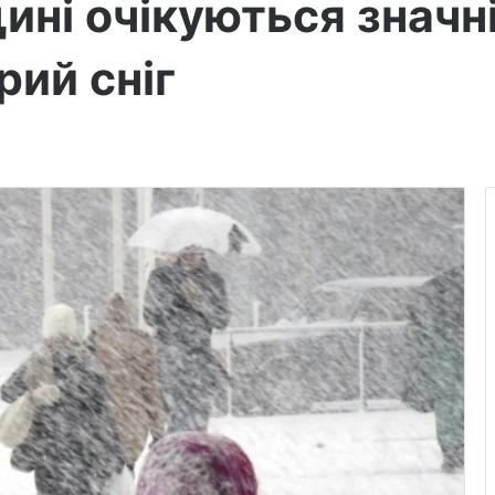
ині очікуються значні
рий сніг