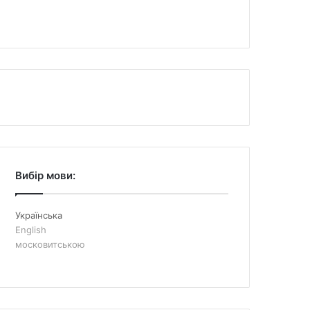
Вибір мови:
Українська
English
московитською