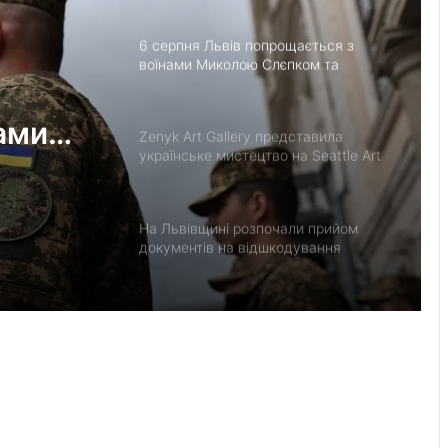
Солодовій
6 серпня Львів попрощається з
воїнами Миколою Слєпком та
Дмитром Березком
ами
Zenyk Art Gallery представила
українське мистецтво на Seattle Art
Fair та налагодила медичне
партнерство з Вашингтоном
На Львівщині розпочали прийом
документів на відшкодування
вартості племінних нетелей
У Нагуєвичах відкрили виставку до
170-річчя Івана Франка
У застосунку «Дія» відновили
виплати 5 000 грн на «Пакунок
школяра»