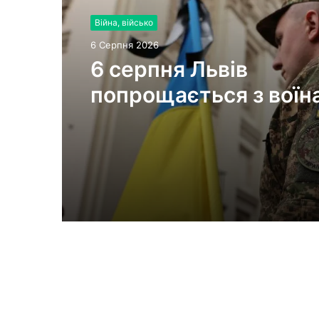
Війна, військо
6 Серпня 2026
6 серпня Львів
попрощається з воїн
Миколою Слєпком та
Дмитром Березком