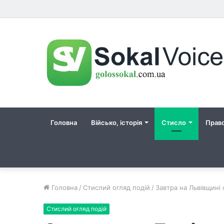
Головна
Військо, історія
Стисло
Прав
Головна
/
Стислий огляд подій
/
Завтра на Львівщині 
Стислий огляд подій