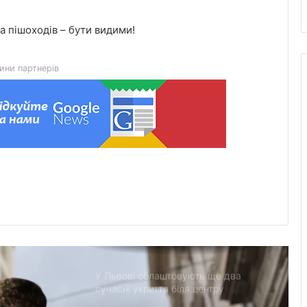
Zenyk Art Gallery представила
а пішоходів – бути видими!
українське мистецтво на Seattle Art
Fair та налагодила медичне
партнерство з Вашингтоном
ини партнерів
На Львівщині розпочали прийом
документів на відшкодування
вартості племінних нетелей
У Нагуєвичах відкрили виставку до
170-річчя Івана Франка
У застосунку «Дія» відновили
виплати 5 000 грн на «Пакунок
школяра»
У Львові облаштовують ще два
сучасні укриття біля центру
«Незламні матусі» та на вулиці