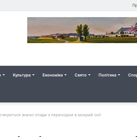
Пр
о
Культура
Економіка
Свято
Політика
Спо
очікуються значні опади з переходом в мокрий сніг