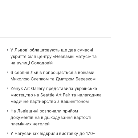
У Львові облаштовують ще два сучасні
укриття біля центру «Незламні матусі» та
на вулиці Солодовій
6 серпня Львів попрощається з воїнами
Миколою Слєпком та Дмитром Березком
Zenyk Art Gallery представила українське
мистецтво на Seattle Art Fair та налагодила
медичне партнерство з Вашингтоном
На Львівщині розпочали прийом
документів на відшкодування вартості
племінних нетелей
У Нагуєвичах відкрили виставку до 170-