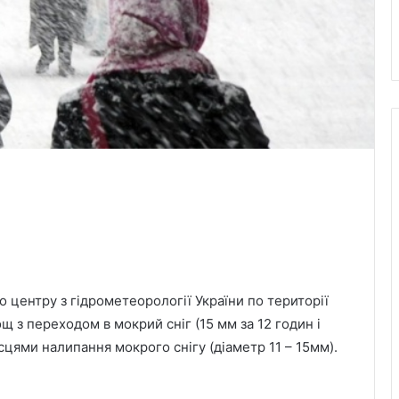
 центру з гідрометеорології України по території
ощ з переходом в мокрий сніг (15 мм за 12 годин і
ісцями налипання мокрого снігу (діаметр 11 – 15мм).
6 серпня Львів попрощається з
воїнами Миколою Слєпком та
Дмитром Березком