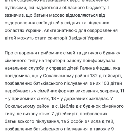
путівками, які надаються з обласного бюджету. І
зазначив, що батьки масово відмовляються від
оздоровлення своїх дітей у східних та південних
областях України. Альтернативою для оздоровлення
дітей можуть стати санаторії Західної України.
Про створення прийомних сімей та дитячого будинку
сімейного типу на території району поінформувала
начальник служби у справах дітей Галина Федаш, яка
повідомила, що у Сокальському районі 132 дiтейсиріт,
позбавлених батьківського піклування, з них 103 дітей
перебувають у сімейних формах виховання, зокрема, 11
– у прийомних сім’ях, 18 – у державних закладах. У
Сокальському районі в с. Цеблів діє будинок сімейного
типу, де виховуються 7 дітейсиріт, позбавлених
батьківського піклування, та 2 особи з числа дітей,
позбавлених батьківського піклування, а також є 9