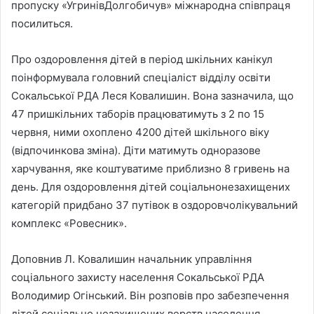
пропуску «УгринівДолгобичув» міжнародна співпраця
посилиться.
Про оздоровлення дітей в період шкільних канікул
поінформувала головний спеціаліст відділу освіти
Сокальської РДА Леся Ковалишин. Вона зазначила, що
47 пришкільних таборів працюватимуть з 2 по 15
червня, ними охоплено 4200 дітей шкільного віку
(відпочинкова зміна). Діти матимуть одноразове
харчування, яке коштуватиме приблизно 8 гривень на
день. Для оздоровлення дітей соціальнонезахищених
категорій придбано 37 путівок в оздоровчолікувальний
комплекс «Ровесник».
Доповнив Л. Ковалишин начальник управління
соціального захисту населення Сокальської РДА
Володимир Огінський. Він розповів про забезпечення
дітей соціально незахищених верств населення