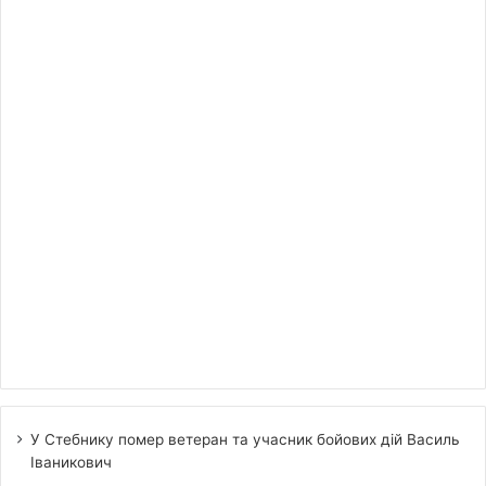
У Стебнику помер ветеран та учасник бойових дій Василь
Іваникович