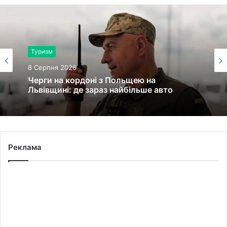
Здоров'я
Туризм
8 Серпня 2026
8 Серпня 2026
У львівській лікарні святої Анни
народилися двійнята з окремими
Черги на кордоні з Польщею на
плацентами
Львівщині: де зараз найбільше авто
Реклама