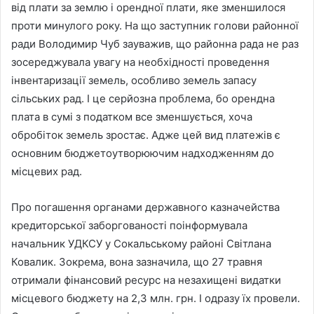
від плати за землю і орендної плати, яке зменшилося
проти минулого року. На що заступник голови районної
ради Володимир Чуб зауважив, що районна рада не раз
зосереджувала увагу на необхідності проведення
інвентаризації земель, особливо земель запасу
сільських рад. І це серйозна проблема, бо орендна
плата в сумі з податком все зменшується, хоча
обробіток земель зростає. Адже цей вид платежів є
основним бюджетоутворюючим надходженням до
місцевих рад.
Про погашення органами державного казначейства
кредиторської заборгованості поінформувала
начальник УДКСУ у Сокальському районі Світлана
Ковалик. Зокрема, вона зазначила, що 27 травня
отримали фінансовий ресурс на незахищені видатки
місцевого бюджету на 2,3 млн. грн. І одразу їх провели.