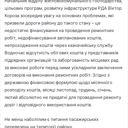
Начальник відділу житловокомунального господарства,
цільових програм, розвитку інфраструктури РДА Віктор
Короза зосередив увагу на основних проблемах, які
призвели дороги району до такого стану – це
недостатнє фінансування на проведення ремонтних
робіт, недофінансування запланованих коштів,
непроходження коштів через казначейську службу.
Водночас відсутність обігових коштів у представників
підрядних організацій та заборгованість місцевих рад
за виконані роботи перед ними ускладнили заключення
договорів на виконання ремонтних робіт. Згідно з
державною фінансовою формулою щодо місячного
розподілу коштів, місяці листопад, грудень, січень,
лютий абсолютно не придатні для проведення ремонту
доріг і відповідного використання коштів.
Не менш наболілим є питання пасажирських
перевезень на території району.