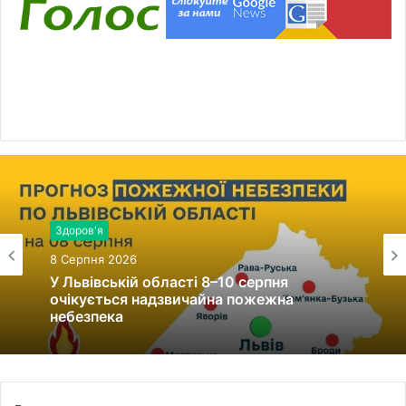
Війна, військо
Здоров'я
8 Серпня 2026
8 Серпня 2026
Уродженець села Мервичі Петро Тоган
загинув, захищаючи Україну
У Львівській області 8–10 серпня
очікується надзвичайна пожежна