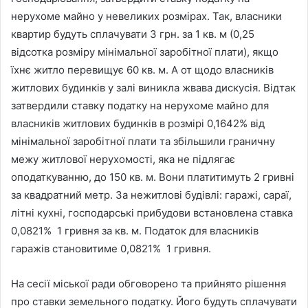
нерухоме майно у невеликих розмірах. Так, власники
квартир будуть сплачувати 3 грн. за 1 кв. м (0,25
відсотка розміру мінімальної заробітної плати), якщо
їхнє житло перевищує 60 кв. м. А от щодо власників
житлових будинків у залі виникла жвава дискусія. Відтак
затвердили ставку податку на нерухоме майно для
власників житлових будинків в розмірі 0,1642% від
мінімальної заробітної плати та збільшили граничну
межу житлової нерухомості, яка не підлягає
оподаткуванню, до 150 кв. м. Вони платитимуть 2 гривні
за квадратний метр. За нежитлові будівлі: гаражі, сараї,
літні кухні, господарські прибудови встановлена ставка
0,0821% 1 гривня за кв. м. Податок для власників
гаражів становитиме 0,0821% 1 гривня.
На сесії міської ради обговорено та прийнято рішення
про ставки земельного податку. Його будуть сплачувати