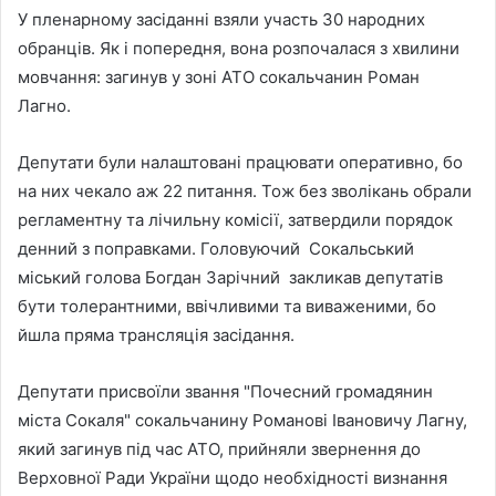
У пленарному засіданні взяли участь 30 народних
обранців. Як і попередня, вона розпочалася з хвилини
мовчання: загинув у зоні АТО сокальчанин Роман
Лагно.
Депутати були налаштовані працювати оперативно, бо
на них чекало аж 22 питання. Тож без зволікань обрали
регламентну та лічильну комісії, затвердили порядок
денний з поправками. Головуючий Сокальський
міський голова Богдан Зарічний закликав депутатів
бути толерантними, ввічливими та виваженими, бо
йшла пряма трансляція засідання.
Депутати присвоїли звання "Почесний громадянин
міста Сокаля" сокальчанину Романові Івановичу Лагну,
який загинув під час АТО, прийняли звернення до
Верховної Ради України щодо необхідності визнання