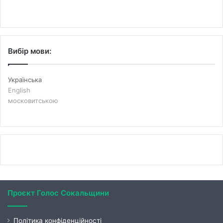
Вибір мови:
Українська
English
московитською
Проєкт Голос Сокальщини
Політика конфіденційності