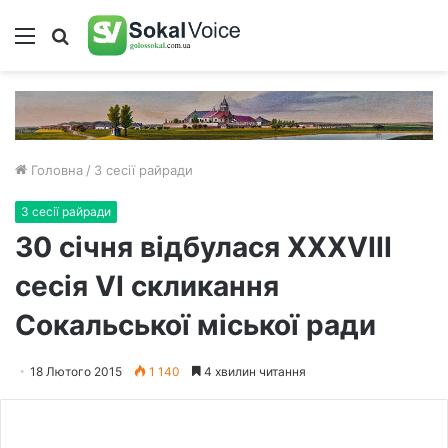
Меню
Пошук
Головна
/
З сесії райради
З сесії райради
30 січня відбулася XXXVIII
сесія VI скликання
Сокальської міської ради
18 Лютого 2015
1 140
4 хвилин читання