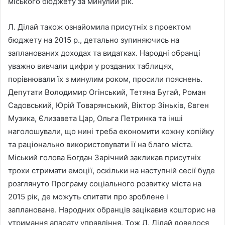
міського бюджету за минулий рік.
Л. Ділай також ознайомила присутніх з проектом
бюджету на 2015 р., детально зупиняючись на
запланованих доходах та видатках. Народні обранці
уважно вивчали цифри у розданих таблицях,
порівнювали їх з минулим роком, просили пояснень.
Депутати Володимир Огінський, Тетяна Бугай, Роман
Садовський, Юрій Товарянський, Віктор Зіньків, Євген
Музика, Єлизавета Цар, Ольга Петринка та інші
наголошували, що нині треба економити кожну копійку
та раціонально використовувати її на благо міста.
Міський голова Богдан Зарічний закликав присутніх
трохи стримати емоції, оскільки на наступній сесії буде
розглянуто Програму соціального розвитку міста на
2015 рік, де можуть спитати про зроблене і
заплановане. Народних обранців зацікавив кошторис на
утримання апарату управління. Тож Л. Ділай довелося