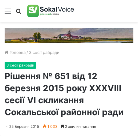
Меню
Пошук
Головна
/
З сесії райради
З сесії райради
Рішення № 651 від 12
березня 2015 року ХXXVІІІ
сесії VІ скликання
Сокальської районної ради
25 Березня 2015
1 033
2 хвилин читання