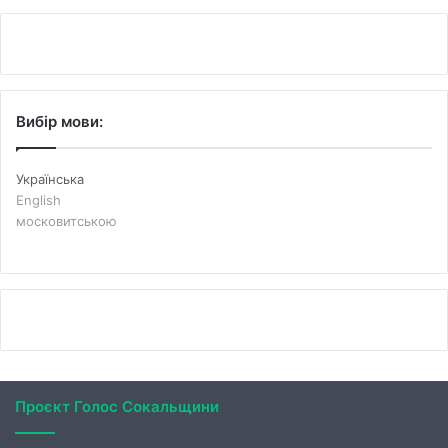
Вибір мови:
Українська
English
московитською
Проєкт Голос Сокальщини