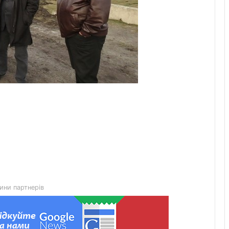
Львівська мерія через суд
оскаржить дозвіл ДІАМ на
будівництво на вул. Олесницького
45-та окрема артилерійська бригада
ЗСУ імені генерала Мирона
Тарнавського відзначає 10-річчя
ини партнерів
У Львові відкрили новий корпус
реабілітаційного центру UNBROKEN
Ukraine