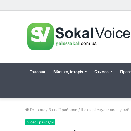
Головна
Військо, історія
Стисло
Прав
Головна
/
З сесії райради
/
Шахтарі спустились у вибо
З сесії райради