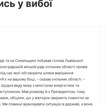
сь у вибої
аді та на Сокальщині побував голова Львівської
ноградській міській раді очільник області провів
, під час якої обговорили шляхи вирішення
«Я є на вашому боці, – сказав очільник області. –
. Щодня веду мову з міністром енергетики та
заступником. Мав розмову й з Президентом, тому
мали, обіцяли, що у вівторок закриють повністю за
и. Ми повинні враховувати ситуацію в державі, а вона