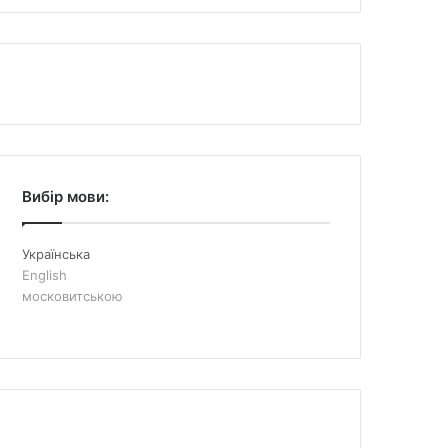
Вибір мови:
Українська
English
московитською