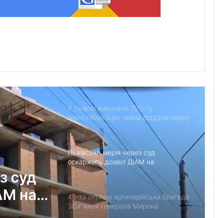
“Поки дозволяє здоров’я –
залишатимусь у строю”: історія
прикордонника Ярослава з 7
прикордонного загону
У Дрогобицькій громаді запровадили
мораторій на російськомовний
контент у публічному просторі
У Львові виконали 700-ту
трансплантацію: мама віддала нирку
27-річному синові
Львівська мерія через суд
оскаржить дозвіл ДІАМ на
будівництво на вул. Олесницького
з суд
АМ на
45-та окрема артилерійська бригада
ЗСУ імені генерала Мирона
Тарнавського відзначає 10-річчя