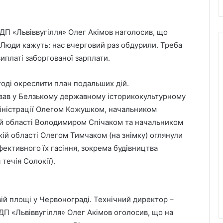
П «Львіввугілля» Олег Акімов наголосив, що
 Люди кажуть: нас вчерговий раз обдурили. Треба
иплаті заборгованої зарплати.
 тоді окреслити план подальших дій.
вав у Белзькому державному історикокультурному
міністрації Олегом Кожушком, начальником
ій області Володимиром Спічаком та начальником
ій області Олегом Тимчаком (на знімку) оглянули
фективного їх гасіння, зокрема будівництва
течія Солокії).
вій площі у Червонограді. Технічний директор –
П «Львіввугілля» Олег Акімов оголосив, що на