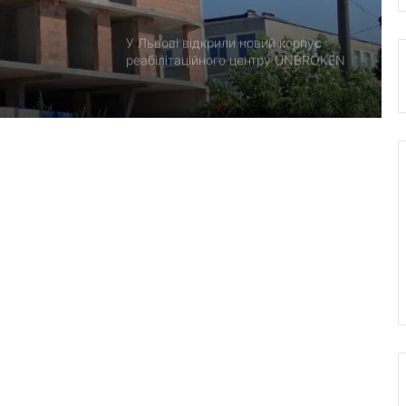
У Львові відкрили новий корпус
реабілітаційного центру UNBROKEN
Ukraine
“Поки дозволяє здоров’я –
залишатимусь у строю”: історія
прикордонника Ярослава з 7
прикордонного загону
У Дрогобицькій громаді запровадили
мораторій на російськомовний
контент у публічному просторі
У Львові виконали 700-ту
трансплантацію: мама віддала нирку
27-річному синові
Львівська мерія через суд
оскаржить дозвіл ДІАМ на