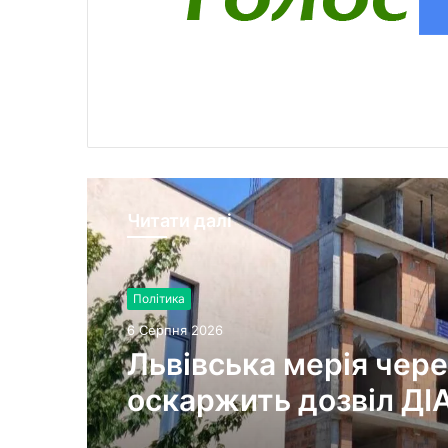
Читати далі
Політика
6 Серпня 2026
Львівська мерія чере
оскаржить дозвіл ДІ
будівництво на вул.