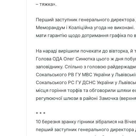
– тяжка».
Перший заступник генерального директора Д
Меморандум і Коаліційна угода не виконані.
мати гарантію щодо дотримання графіка по в
На нараді вирішили почекати до вівторка, й
Голова ОДА Олег Синютка цього ж дня побу
заповіднику. Спільно з головою райдержад
Сокальського РВ ГУ МВС України у Львівськ
Сокальського РС ГУ ДСНС України у Львівськ
місця горіння торфів та обговорили шляхи е
регулюючої шлюзи в районі Замочка (верхня 
* * *
10 березня зранку гірники зібралися на Віче
перший заступник генерального директора Д