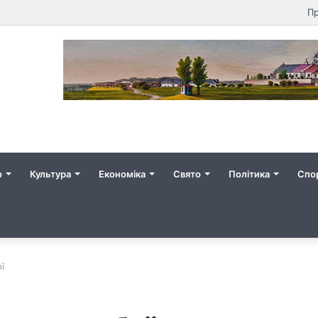
Пр
о
Культура
Економіка
Свято
Політика
Спо
ї