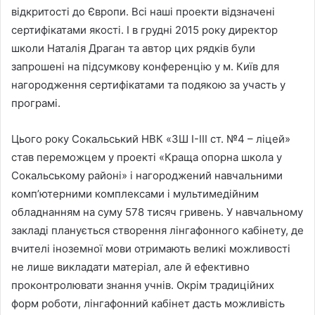
відкритості до Європи. Всі наші проекти відзначені
сертифікатами якості. І в грудні 2015 року директор
школи Наталія Драган та автор цих рядків були
запрошені на підсумкову конференцію у м. Київ для
нагородження сертифікатами та подякою за участь у
програмі.
Цього року Сокальський НВК «ЗШ І-ІІІ ст. №4 – ліцей»
став переможцем у проекті «Краща опорна школа у
Сокальському районі» і нагороджений навчальними
комп’ютерними комплексами і мультимедійним
обладнанням на суму 578 тисяч гривень. У навчальному
закладі планується створення лінгафонного кабінету, де
вчителі іноземної мови отримають великі можливості
не лише викладати матеріал, але й ефективно
проконтролювати знання учнів. Окрім традиційних
форм роботи, лінгафонний кабінет дасть можливість