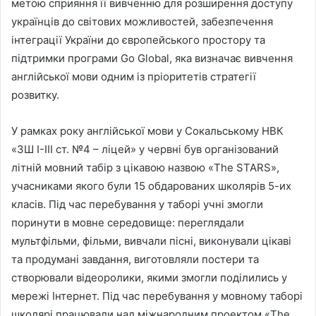
метою сприяння її вивченню для розширення доступу
українців до світових можливостей, забезпечення
інтеграції України до європейського простору та
підтримки програми Go Global, яка визначає вивчення
англійської мови одним із пріоритетів стратегії
розвитку.
У рамках року англійської мови у Сокальському НВК
«ЗШ І-ІІІ ст. №4 – ліцей» у червні був організований
літній мовний табір з цікавою назвою «The STARS»,
учасниками якого були 15 обдарованих школярів 5-их
класів. Під час перебування у таборі учні змогли
поринути в мовне середовище: переглядали
мультфільми, фільми, вивчали пісні, виконували цікаві
та продумані завдання, виготовляли постери та
створювали відеоролики, якими змогли поділились у
мережі Інтернет. Під час перебування у мовному таборі
школярі працювали над міжнародним проектом «The