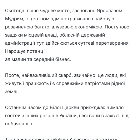
Сьогодні наше чудове місто, засноване Ярославом
Мудрим, є центром адміністративного району з
розвиненою багатогалузевою економікою. Поступово,
завдяки місцевій владі, обласній державній
адміністрації тут здійснюються суттєві перетворення.
Нарощує потенці
ал малий та середній бізнес.
Проте, найважливіший скарб, звичайно, це люди, які
живуть і працюють і є справжніми патріотами рідної
землі.
Останнім часом до Білої Церкви приїжджає чимало
гостей з інших регіонів України, і всі вони в захваті від
побаченого.
Так і в Білоцерківській філії Київського інституту