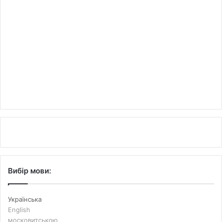
Вибір мови:
Українська
English
московитською