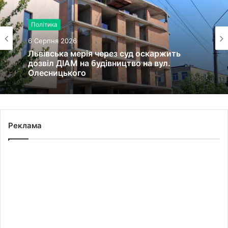
Політика
6 Серпня 2026
Війна, військо
Львівська мерія через суд оскаржить
6 Серпня 2026
дозвіл ДІАМ на будівництво на вул.
Олесницького
45-та окрема артилерійська бригада ЗСУ
Реклама
імені генерала Мирона Тарнавського
відзначає 10-річчя