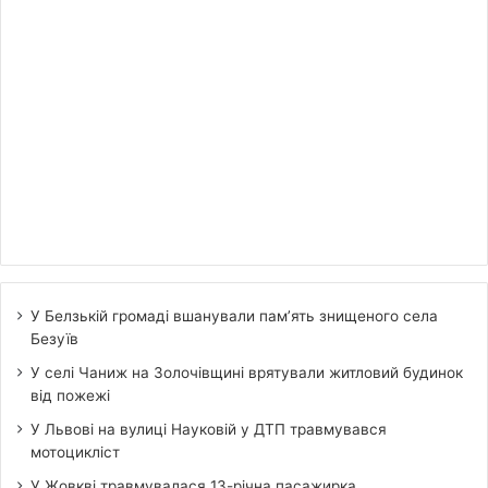
У Белзькій громаді вшанували пам’ять знищеного села
Безуїв
У селі Чаниж на Золочівщині врятували житловий будинок
від пожежі
У Львові на вулиці Науковій у ДТП травмувався
мотоцикліст
У Жовкві травмувалася 13-річна пасажирка