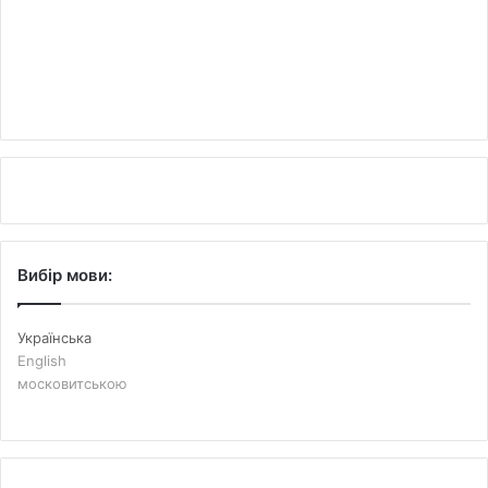
Вибір мови:
Українська
English
московитською