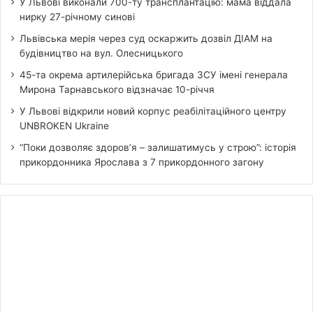
У Львові виконали 700-ту трансплантацію: мама віддала
нирку 27-річному синові
Львівська мерія через суд оскаржить дозвіл ДІАМ на
будівництво на вул. Олесницького
45-та окрема артилерійська бригада ЗСУ імені генерала
Мирона Тарнавського відзначає 10-річчя
У Львові відкрили новий корпус реабілітаційного центру
UNBROKEN Ukraine
“Поки дозволяє здоров’я – залишатимусь у строю”: історія
прикордонника Ярослава з 7 прикордонного загону