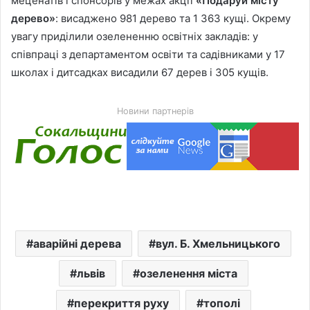
меценатів і спонсорів у межах акції
«Подаруй місту
дерево»
: висаджено 981 дерево та 1 363 кущі. Окрему
увагу приділили озелененню освітніх закладів: у
співпраці з департаментом освіти та садівниками у 17
школах і дитсадках висадили 67 дерев і 305 кущів.
Новини партнерів
аварійні дерева
вул. Б. Хмельницького
львів
озеленення міста
перекриття руху
тополі