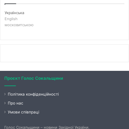
Українська
English
московитською
Проєкт Голос Сокальщини
Політика конфіденційності
Про нас
Умови співпраці
Голос Сокальщини – новини Західної України.