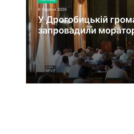
6 Серпня 2026
У Дрогобицькій гром
запровадили моратор
російськомовний кон
публічному просторі