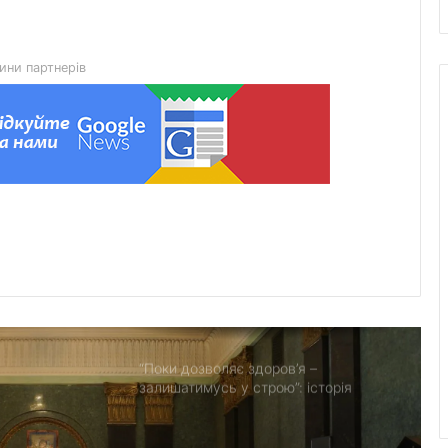
У Добротвірській громаді
працюватиме виїзне
представництво сервісного центру
МВС
ини партнерів
Сьогодні Львівщина прощається із
двома захисниками
17–18 серпня без газу залишаться
кілька населених пунктів громади
У Львові посадовця комунального
підприємства підозрюють в
отриманні 20 тис. грн хабаря
“Поки дозволяє здоров’я –
залишатимусь у строю”: історія
прикордонника Ярослава з 7
прикордонного загону