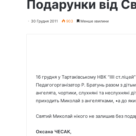
Подарунки від С
30 Грудня 2011
903
Менше хвилини
16 грудня у Тартаківському НВК “ІІІІ ст.ліцей
Педагогорганізатор Р. Братунь разом з дітьм
ангелята, чортики, слухняні та неслухняні діт
приходить Миколай з ангелятками, •а до яки
Святий Миколай нікого не залишив без пода
Оксана ЧЕСАК,