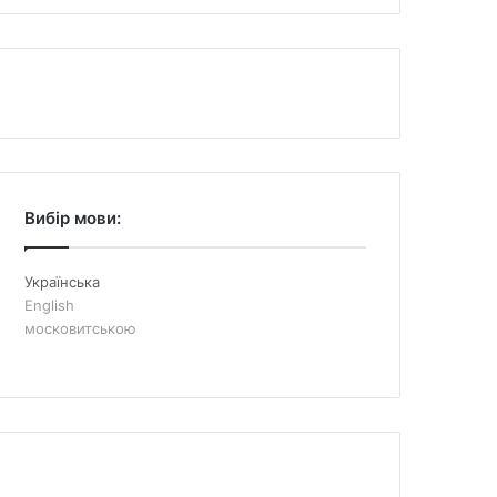
Вибір мови:
Українська
English
московитською