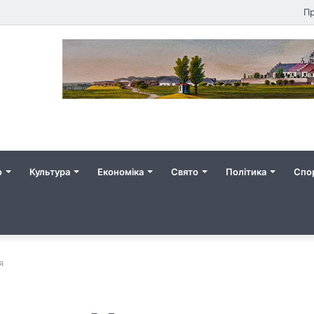
Пр
о
Культура
Економіка
Свято
Політика
Спо
я