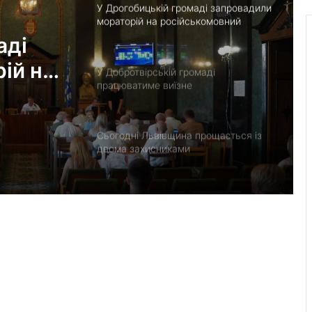
У Дрогобицькій громаді запровадили
мораторій на російськомовний
контент у публічному просторі
аді
ій на
У Добротвірській громаді
працюватиме виїзне
тент у
представництво сервісного центру
МВС
Сьогодні Львівщина прощається із
двома захисниками
17–18 серпня без газу залишаться
кілька населених пунктів громади
У Львові посадовця комунального
підприємства підозрюють в
отриманні 20 тис. грн хабаря