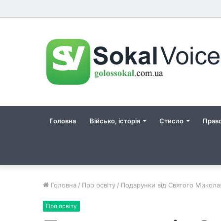
Головна
Військо, історія
Стисло
Прав
Головна
/
Про освіту
/
Подарунки від Святого Микола
Про освіту