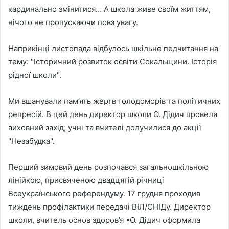
кардинально змінитися… А школа живе своїм життям,
нічого не пропускаючи повз увагу.
Наприкінці листопада відбулось шкільне педчитання на
тему: "Історичний розвиток освіти Сокальщини. Історія
рідної школи".
Ми вшанували пам’ять жертв голодоморів та політичних
репресій. В цей день директор школи О. Дідич провела
виховний захід; учні та вчителі долучилися до акції
"Незабудка".
Перший зимовий день розпочався загальношкільною
лінійкою, присвяченою двадцятій річниці
Всеукраїнського референдуму. 17 грудня проходив
тиждень профілактики передачі ВІЛ/СНІДу. Директор
школи, вчитель основ здоров’я •О. Дідич оформила