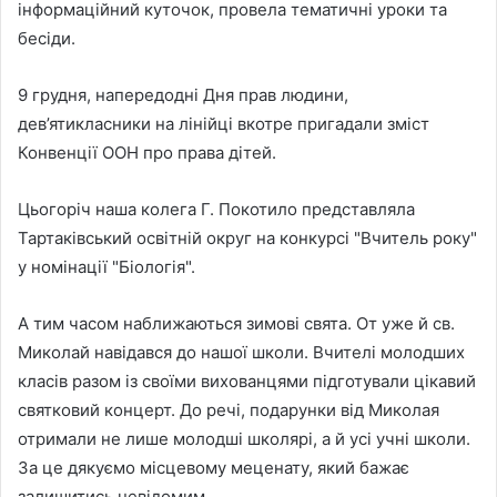
інформаційний куточок, провела тематичні уроки та
бесіди.
9 грудня, напередодні Дня прав людини,
дев’ятикласники на лінійці вкотре пригадали зміст
Конвенції ООН про права дітей.
Цьогоріч наша колега Г. Покотило представляла
Тартаківський освітній округ на конкурсі "Вчитель року"
у номінації "Біологія".
А тим часом наближаються зимові свята. От уже й св.
Миколай навідався до нашої школи. Вчителі молодших
класів разом із своїми вихованцями підготували цікавий
святковий концерт. До речі, подарунки від Миколая
отримали не лише молодші школярі, а й усі учні школи.
За це дякуємо місцевому меценату, який бажає
залишитись невідомим.