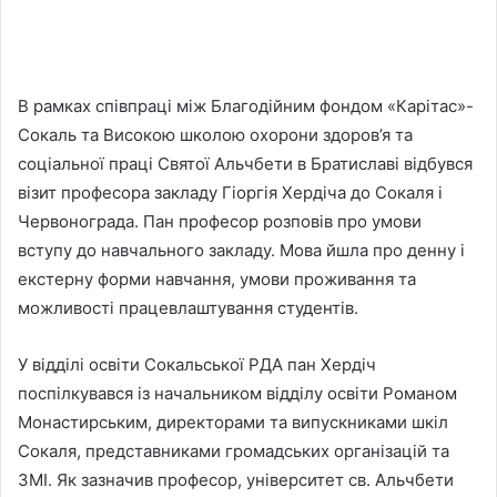
В рамках співпраці між Благодійним фондом «Карітас»-
Сокаль та Високою школою охорони здоров’я та
соціальної праці Святої Альчбети в Братиславі відбувся
візит професора закладу Гіоргія Хердіча до Сокаля і
Червонограда. Пан професор розповів про умови
вступу до навчального закладу. Мова йшла про денну і
екстерну форми навчання, умови проживання та
можливості працевлаштування студентів.
У відділі освіти Сокальської РДА пан Хердіч
поспілкувався із начальником відділу освіти Романом
Монастирським, директорами та випускниками шкіл
Сокаля, представниками громадських організацій та
ЗМІ. Як зазначив професор, університет св. Альчбети