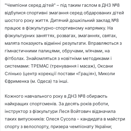
"Чемпіони серед дітей" – під таким гаслом в ДНЗ №8
відбулися спортивні змагання серед обдарованих дітей
шостого року життя. Дитячий дошкільний заклад №8
працює в фізкультурно-спортивному напрямку. На
фізкультурних заняттях, розвагах, змаганнях, святах,
малята показують відмінні результати. Вправляються з
гімнастичними палицями, обручами, м’ячами, на
фітболах. Знайомляться з новітніми методиками і
системами: ТРЕМАС (тренування і масаж), Оксани
Слінько (центр корекції постави «Грація»), Миколи
Єфрименка (м. Одеса) та інші.
Кожного навчального року в ДНЗ №8 обирають
найкращих спортсменів. За десять років роботи,
інструктор з фізкультури Леся Войтович відзначила
таких випускників: Олеся Сусола – кандидата в майстри
спорту з велоспорту, призера чемпіонату України;