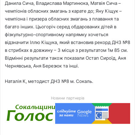
Данила Сича, Владислава Мартинюка, Матвія Сича –
чемпіонів обласних змагань з карате до; Яну Кіщук –
чемпіона і призера обласних змагань з плавання та
багато інших. Цьогоріч серед обдарованих дітей в
фізкультурно-спортивному напрямку хочеться
відзначити Іллю Кіщука, який встановив рекорд ДНЗ №8
в стрибках в довжину – 3 місце з результатом 1м 85 см.
Відмінні результати також показали Остап Сироїд, Аня
Чернявська, Аня Березюк та інші.
Наталія К, методист ДНЗ №8 м. Сокаль.
Новини партнерів