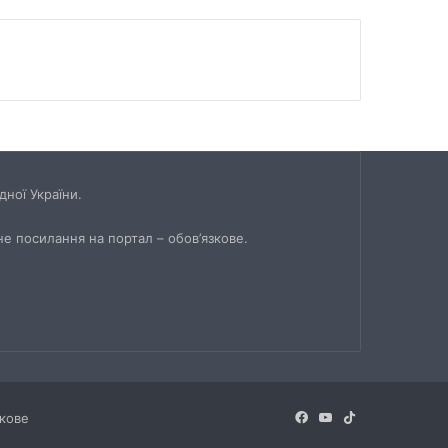
ної України.
не посилання на портал – обов’язкове.
Facebook
YouTube
TikTok
зкове