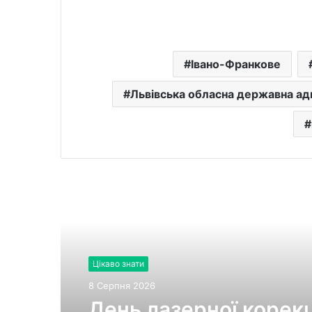
Івано-Франкове
Львівська обласна державна адм
Читати далі
Цікаво знати
8 Серпня 2026
День лазерної корекці