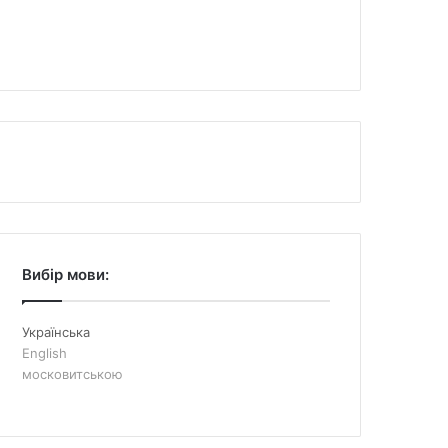
Вибір мови:
Українська
English
московитською