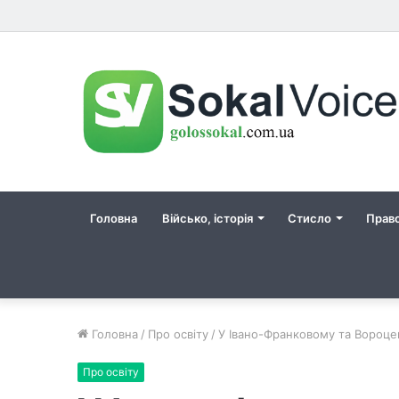
Головна
Військо, історія
Стисло
Прав
Головна
/
Про освіту
/
У Івано-Франковому та Вороцев
Про освіту