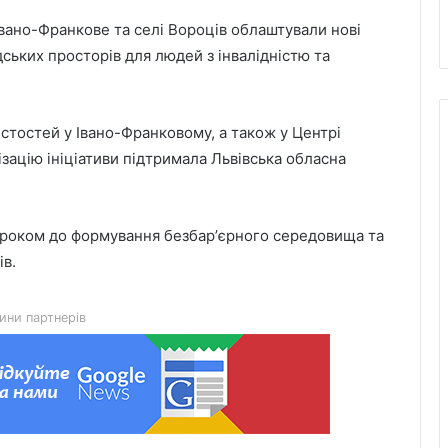
вано-Франкове та селі Вороців облаштували нові
ьких просторів для людей з інвалідністю та
истостей у Івано-Франковому, а також у Центрі
ізацію ініціативи підтримала Львівська обласна
м кроком до формування безбарʼєрного середовища та
ів.
День лазерної корекції: як насправді
минає візит до клініки «Ексімер» від
ини партнерів
порога до виходу
Чим відрізняються кросівки, кеди та
трекінгове взуття