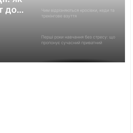
т до
Чим відрізняються кросівки, кеди та
трекінгове взуття
Перші роки навчання без стресу: що
пропонує сучасний приватний
дитячий садок у Чернівцях
Украшения для пасхальных яиц:
идеи выбора и гармоничного
праздничного оформления
Встановлення фільтрів для води «під
ключ»: ТОП-7 форматів послуг
Великомостівський ліцей увійшов до
переліку 12 закладів, що отримають
держсубвенцію на енергостійкість