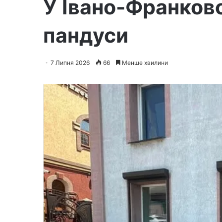
У Івано-Франково
пандуси
7 Липня 2026
66
Менше хвилини