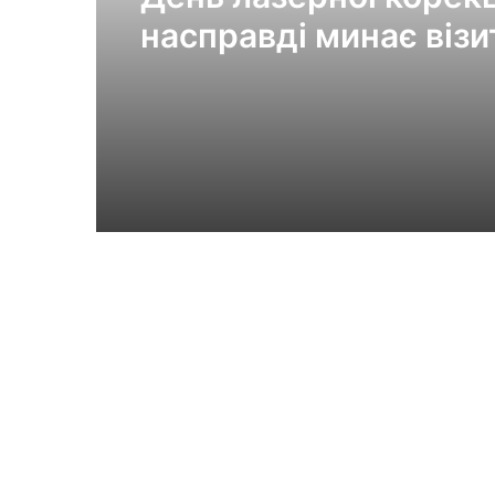
насправді минає візи
клініки «Ексімер» від
порога до виходу