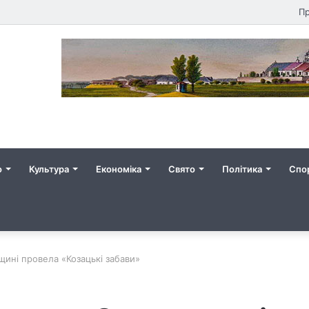
Пр
о
Культура
Економіка
Свято
Політика
Спо
ині провела «Козацькі забави»