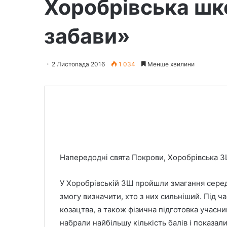
Хоробрівська шк
забави»
2 Листопада 2016
1 034
Менше хвилини
Напередодні свята Покрови, Хоробрівська ЗШ 
У Хоробрівській ЗШ пройшли змагання серед у
змогу визначити, хто з них сильніший. Під ч
козацтва, а також фізична підготовка учасни
набрали найбільшу кількість балів і показал