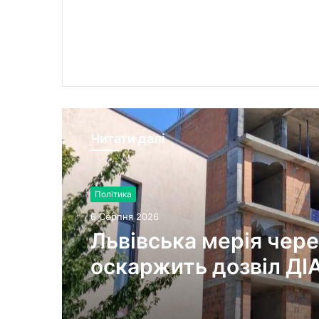
Читати далі
Політика
6 Серпня 2026
Львівська мерія чере
оскаржить дозвіл ДІ
будівництво на вул.
Олесницького