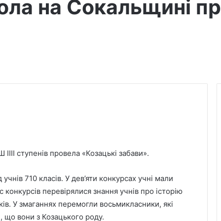
ола на Сокальщині пр
IIII ступенів провела «Козацькі забави».
чнів 710 класів. У дев’яти конкурсах учні мали
ас конкурсів перевірялися знання учнів про історію
ків. У змаганнях перемогли восьмикласники, які
и, що вони з Козацького роду.