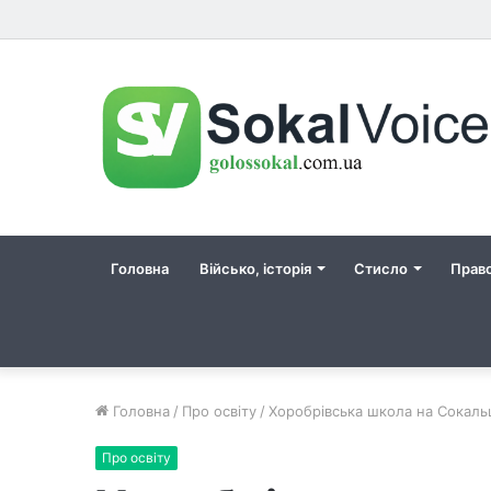
Головна
Військо, історія
Стисло
Прав
Головна
/
Про освіту
/
Хоробрівська школа на Сокальщ
Про освіту