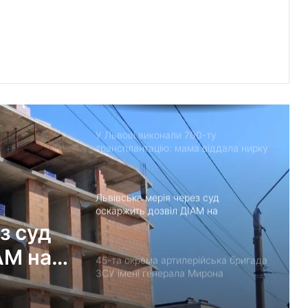
“Поки дозволяє здоров’я –
залишатимусь у строю”: історія
прикордонника Ярослава з 7
прикордонного загону
У Дрогобицькій громаді запровадили
мораторій на російськомовний
контент у публічному просторі
У Львові виконали 700-ту
трансплантацію: мама віддала нирку
27-річному синові
Львівська мерія через суд
оскаржить дозвіл ДІАМ на
будівництво на вул. Олесницького
з суд
АМ на
45-та окрема артилерійська бригада
ЗСУ імені генерала Мирона
Тарнавського відзначає 10-річчя