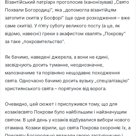
Візантійський патріарх проголосив (канонізував) „Свято
Похвали Богородиці”, яка „допомогла візантійцям
затопити скитів у Босфорі” (ще одне розходження – вже
саме скитів). У п’яту суботу великого посту (а це, як
відомо, навесні) греки з акафистом хвалять „Покрову”
за таке „покровительство”.
Як бачимо, наведені джерела, а вони не єдині,
засвідчують досить туманне, неоднозначне,
малозначиме та порівняно нещодавнє походження
свята. Одночасно бачимо досить вузьку „спеціалізацію”
християнського свята – порятунок від ворога.
Очевидно, цей сюжет і прислужився тому, що для
козаківсвято Покрови було найбільшим і найзначущим
святом. В цей день у козаків відбувалися вибори нового
отамана. Козаки вірили, що свята Покрова охороняє їх, а
Пресвяту Богородицю вважали своєю заступницею і