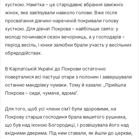
хусткою. Намітка – це стародавнє вбрання заміжніх
жінок, яке зав’язували навколо голови. Вже після
просватання дівчині-нареченій покривали голову
хусткою. Для дівчат Покрова – найбільше свято: у
молоді починався сезон вечорниць, а у господарів –
період весіль, і юнки залюбки брали участь у весільних
обрядодійствах.
В Карпатській Україні до Покрови остаточно
поверталися всі пастуші отари з полонин і завершували
останню мандрівку чумаки. Тому й казали: „Прийшла
Покрова – сиди, чумаче, вдома”.
Для того, щоб усi члени сім’ї були здоровими, на
Покрову старша господиня брала вишитого рушника,
що був над iконою Богородиці, і розвiшувала його над
вхiдними дверима. Пiд ним ставали, як йшли до церкви,