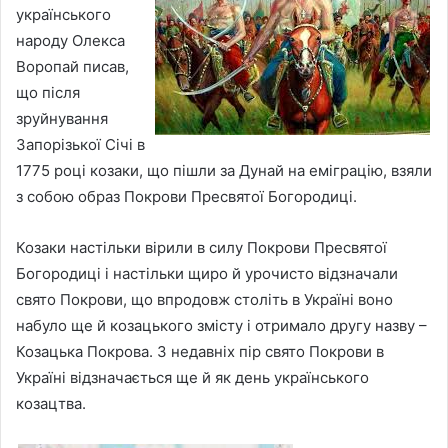
українського
народу Олекса
Воропай писав,
що після
зруйнування
Запорізької Січі в
1775 році козаки, що пішли за Дунай на еміграцію, взяли
з собою образ Покрови Пресвятої Богородиці.
Козаки настільки вірили в силу Покрови Пресвятої
Богородиці і настільки щиро й урочисто відзначали
свято Покрови, що впродовж століть в Українi воно
набуло ще й козацького змісту і отримало другу назву –
Козацька Покрова. З недавніх пір свято Покрови в
Україні вiдзначається ще й як день українського
козацтва.