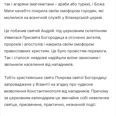
так і агаряни (магометани – араби або турки), і Божа
Мати начебто покрила своїм омофором городян, які
молилися на всенічній службі у Влахерській церкві.
Це побачив святий Андрій: пiд церковним склепiнням
з’явилася Пресвята Богородица в оточеннi ангелiв,
пророкiв i апостолiв і накрила своїм омофором
православних християн. Це було провістям перемоги.
Так і сталося: невдовзі надійшли воїни-захисники і
звільнили населення від нападників.
Тобто християнське свято Покрова святої Богородиці
запроваджене у Візантії на згадку про чудесне
визволення Константинополя від нападників. Причому
за церковним календарем це звичайне собі невеличке
святце, присвячене, практично, незначній події.