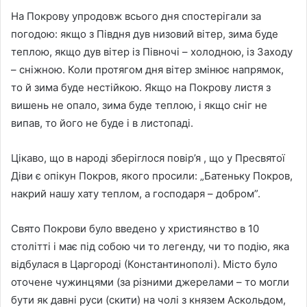
На Покрову упродовж всього дня спостерігали за
погодою: якщо з Півдня дув низовий вітер, зима буде
теплою, якщо дув вітер із Півночі – холодною, із Заходу
– сніжною. Коли протягом дня вітер змінює напрямок,
то й зима буде нестійкою. Якщо на Покрову листя з
вишень не опало, зима буде теплою, і якщо сніг не
випав, то його не буде і в листопаді.
Цікаво, що в народі зберіглося повір’я , що у Пресвятої
Діви є опікун Покров, якого просили: „Батеньку Покров,
накрий нашу хату теплом, а господаря – добром”.
Свято Покрови було введено у християнство в 10
столітті і має під собою чи то легенду, чи то подію, яка
відбулася в Царгороді (Константинополі). Місто було
оточене чужинцями (за різними джерелами – то могли
бути як давні руси (скити) на чолі з князем Аскольдом,