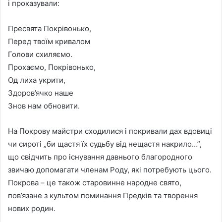
i проказували:
Пресвята Покрiвонько,
Перед твоїм кривалом
Голови схиляємо.
Прохаємо, Покрiвонько,
Од лиха укрити,
Здоров’ячко наше
Знов нам обновити.
На Покрову майстри сходилися і покривали дах вдовиці
чи сироті „би щастя їх судьбу від нещастя накрило…”,
що свідчить про існування давнього благородного
звичаю допомагати членам Роду, які потребують цього.
Покрова – це також старовинне народне свято,
пов’язане з культом поминання Предків та творення
нових родин.