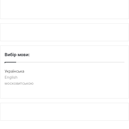
Вибір мови:
Українська
English
московитською