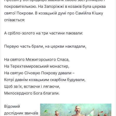
покровителькою. На Запоріжжі в козаків була церква
святої Покрови. В козацькій думі про Самійла Кішку
співається:
А срібло-золото на три частини паювали:
Первую часть брали, на церкви накладали,
На святого Межигорського Спаса,
На Терехтемировський монастир,
На святую Січовую Покрову давали –
Котрі давнім козацьким скарбом будували,
Щоб за їх, встаючи і лягаючи,
Милосердного Бога благали.
Відомий
дослідник звичаїв