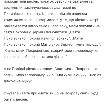
покровитель весіль, початок сезону на сватання та
весілля, які закінчувались за два тижні до
Пилипівського посту. Це вже потім під впливом
християнства воно оформилося у те, що дівчата, котрі
бажали взяти шлюб саме цього року, мали побувати на
святі Покрови у церкві і помолитися: „Свята
Покрівонько, покрий мені голівоньку”, „Мати-
Покрівонько, покрий Матір сиру Землю і мене молоду”,
„Свята мати, Покровонько, накрий мою головоньку, хоч
ганчіркою, аби не зостатися дівкою”.
А на Поділлі дівчата казали: „Свята мати, Покровонько,
завинь мою головоньку, чи в шматку чи в онучу – най ся
дівкою не мучу!”
Існувала навіть прикмета: якщо на Покрову сніг – буде
багато весіль.