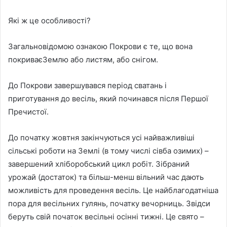
Які ж це особливості?
Загальновідомою ознакою Покрови є те, що вона
покриваєЗемлю або листям, або снігом.
До Покрови завершувався період сватань і
приготування до весіль, який починався після Першої
Пречистої.
До початку жовтня закінчуються усі найважливіші
сільські роботи на Землі (в тому числі сівба озимих) –
завершений хліборобський цикл робіт. Зібраний
урожай (достаток) та більш-менш вільний час дають
можливість для проведення весіль. Це найблагодатніша
пора для весільних гулянь, початку вечорниць. Звідси
беруть свій початок весільні осінні тижні. Це свято –