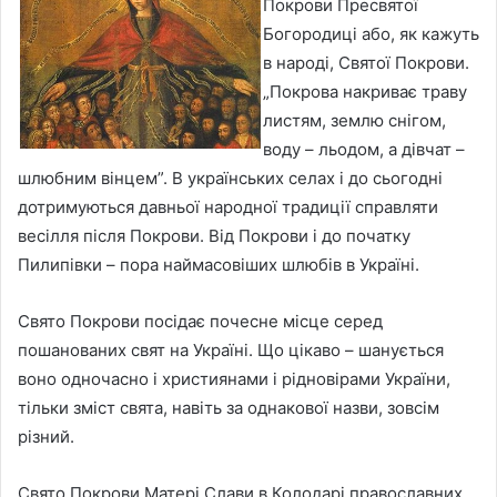
Покрови Пресвятої
Богородиці або, як кажуть
в народі, Святої Покрови.
„Покрова накриває траву
листям, землю снігом,
воду – льодом, а дівчат –
шлюбним вінцем”. В українських селах і до сьогодні
дотримуються давньої народної традиції справляти
весілля після Покрови. Від Покрови і до початку
Пилипівки – пора наймасовіших шлюбів в Україні.
Свято Покрови посідає почесне місце серед
пошанованих свят на Україні. Що цікаво – шанується
воно одночасно і християнами і рідновірами України,
тільки зміст свята, навіть за однакової назви, зовсім
різний.
Свято Покрови Матері Слави в Колодарі православних