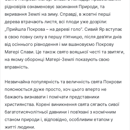
рідновірів ознаменовує засинання Природи, та
вкривання Землі на зиму. Справді, в жовтні перші
дерева втрачають листя, всі плоди уже дозріли:
„Прийшла Покрова – на дереві голо”. Сивий Яр вступає
в свою повну силу в першу п’ятницю, після дев’яти днів
від осіннього рівнодення і ми вшановуємо Покрову
Матері Слави. Це також свято вояцької честі та звитяги,
на якому оборонці Матері-Землі показують свою
вправність.
Незвичайна популярність та величність свята Покрови
пояснюється дуже просто, хоч цього вперто не
бажають визнавати і помічати представники
християнства. Корені виникнення свята сягають сивої
багатотисячолітньої давнини і пов’язані з космічним
станом природи і, відповідно, особливим етапом у
житті людини.