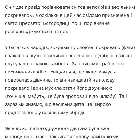
Сніг дає привід порівнювати сніговий покрів з весільним
покривалом, а оскільки в цей час свідомо призначене і
свято Пресвятої Богородиці, то ці порівняння
розповсюджуються і на неї.
У багатьох народів, зокрема і у слов’ян, покривало (фата)
вважалося дуже важливою весільною оздобою, взагалі
слугувало ознакою заміжжя. За описами арабського
письменника XII ст. свідчиться, що якщо комусь
подобалась дівчина, то він накидав їй на голову
покривало і вона мусила стати його дружиною
(точніше, мабуть, це була пропозиція до шлюбу). Та і
зараз ми знаємо, що весільна фата ще широко
представлена у весільному обряді.
Як відомо, після одруження дівчина була вже
молодицею і мала покривати голову наміткою чи