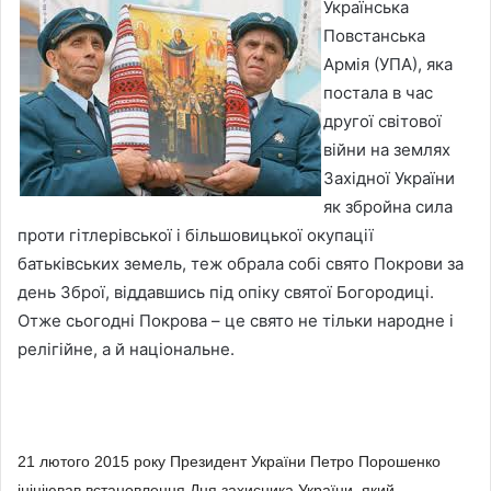
Українська
Повстанська
Армія (УПА), яка
постала в час
другої світової
війни на землях
Західної України
як збройна сила
проти гітлерівської і більшовицької окупації
батьківських земель, теж обрала собі свято Покрови за
день Зброї, віддавшись під опіку святої Богородиці.
Отже сьогодні Покрова – це свято не тільки народне і
релігійне, а й національне.
21 лютого 2015 року Президент України Петро Порошенко
ініціював встановлення Дня захисника України, який