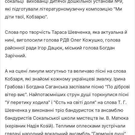
сокальці вихованці дитячої дошкільної установи №9,
які підготували літературномузичну композицію "Ми
діти твої, Кобзарю".
Слова про творчість Тараса Шевченка, яка актуальна й
нині, виголосили голова РДВ Олег Кожушко, голова
районної ради Ігор Дацюк, міський голова Богдан
Зарічний.
А на сцені линули могутньо та величаво пісні на слова
Кобзаря, які знайомі кожному українцеві змалку. Ірина
Грабова і Богдана Саганська заспівали пісню "По діброві
вітер виє". Найпотаємніших струн душі торкнулися пісні
"У перетику ходила" і "Єсть на світі доля" на слова Т. Г.
Шевченка у виконанні тріо бандуристок та ансамблю
бандуристів Сокальської школи мистецтв ім. В. Матюка
(керівник Надія Козій). Теплими оплесками зустрічали
глядачі народний вокальний ансамбль "Гармонія душі"