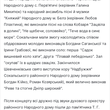
Народного дому с. Перв'ятичі (керівник Галина
Микитюк) та народний ансамбль пісні й музики
"Княжий" Народного дому м. Белз (керівник Любов
Плахтина), які виконали пісні на слова Кобзаря "Зацвіла
в долині", "Не щебечи, соловейко", "Тече вода в синє
море". Сокальчани мали змогу насолодитись співом
обдарованих молодих виконавців Богдани Саганської та
Ірини Грабової, які виконали соло: перша "Садок
вишневий коло хати", друга "Плавай лебедонько". Зал
“скупав” їх в щедрих оваціях. Закінчилося
Шевченківське свято виступом хору "Надбужжя"
Сокальського районного Народного дому (керівники
Богдан Кійко, Роман Козярський), який велично виконав
"Реве та стогне Дніпр широкий".
Після концерту всі дружно під звуки духового оркестру
районного Народного дому пішли до пам'ятника Т. Г.