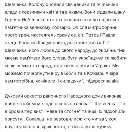
Шевченка. Колону очолили священики та очільники
влади з корзинами квітів та вінками. Вони віддали шану
Героям Небесної сотні та поклали вінки до підніжжя
пам'ятника великому Кобзарю. Опісля митрофорний
протоієрей, настоятель храму св. ап. Петра і Павла
отець Ярослав Кащук пригадав тяжке життя Т. Г.
Шевченка, його любов до свого народу, до України. “Ми
маємо пам'ятати його слова, бути українцями та любити
свою землю та народ, жертовно служити Україні. Ми
можемо почерпнути віру в Біблії та в Кобзарі. А віра
нам потрібна, як ніколи, і сила духу”, підкреслив він.
Духовий оркестр районного Народного дому виконав
добре знайомі мелодії пісень на слова Т. Шевченка "По
діброві вітер виє", "Реве та стогне" та інші. Їх підхопили
присутні. Сокальці не розходилися: хто читав у колі
друзів улюблені вірші поета, хтось слухав музику…