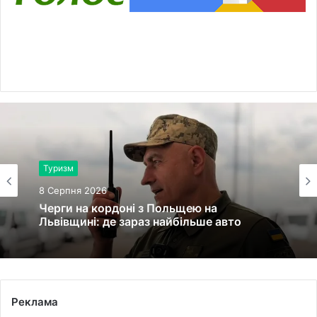
Здоров'я
8 Серпня 2026
У львівській лікарні святої Анни
народилися двійнята з окремими
плацентами
Реклама