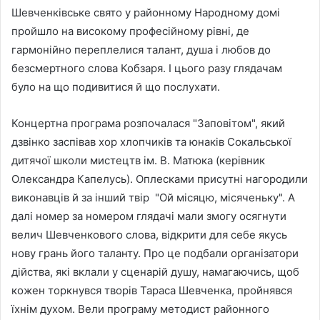
Шевченківське свято у районному Народному домі
пройшло на високому професійному рівні, де
гармонійно переплелися талант, душа і любов до
безсмертного слова Кобзаря. І цього разу глядачам
було на що подивитися й що послухати.
Концертна програма розпочалася "Заповітом", який
дзвінко заспівав хор хлопчиків та юнаків Сокальської
дитячої школи мистецтв ім. В. Матюка (керівник
Олександра Капелусь). Оплесками присутні нагородили
виконавців й за інший твір "Ой місяцю, місяченьку". А
далі номер за номером глядачі мали змогу осягнути
велич Шевченкового слова, відкрити для себе якусь
нову грань його таланту. Про це подбали організатори
дійства, які вклали у сценарій душу, намагаючись, щоб
кожен торкнувся творів Тараса Шевченка, пройнявся
їхнім духом. Вели програму методист районного