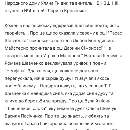
Народного дому Уляна Гнідик та вчитель НВК ЗШ І-ІІІ
ступенів №4 ліцей" Лариса Кровіцька.
Кожен з нас посвоєму відкривав для себе поета, його
творчість… Про це щиро сказала у своєму вірші "Тарас
Шевченко" сокальська поетеса Любов Бенедишин.
Майстерно прочитала вірш Дарини Сімонової “Не
говоріть мені, що Україна Малорось” Наталія Шевчук, а
Романа Шевченко декламувала уривок з поеми
“Неофіти”. Здавалося, що кожен рядок вона
перепускала, наче скрізь душу. І ті звучали якось
поособливому… Недарма кажуть, що у словах Т. Г.
Шевченка є невидима сила, яка додає сили духу та
кличе до боротьби за правду. Про це була й пісня
"Шевченкові слова", яку виконав дует Ольги Шевчук і
Василя Пасічника. Про те що знають, люблять та
шанують Тараса Григоровича розповіли й маленькі