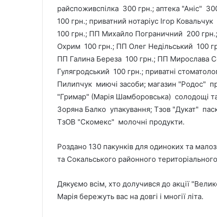
райспоживспілка 300 грн.; аптека "Аніс" 300
100 грн.; приватний нотаріус Ігор Ковальчу
100 грн.; ПП Михайло Пограничний 200 грн.;
Охрим 100 грн.; ПП Олег Недільський 100 грн
ПП Галина Береза 100 грн.; ПП Мирослава С
Гулягродський 100 грн.; приватні стоматологи
Пилипчук миючі засоби; магазин "Родос" пр
"Гримар" (Марія Шамборовська) солодощі та
Зоряна Балко упакування; Тзов "Дукат" паск
ТзОВ "Скомекс" молочні продукти.
Роздано 130 пакунків для одиноких та малоза
та Сокальського районного територіального
Дякуємо всім, хто долучився до акції "Велик
Марія бережуть вас на довгі і многії літа.