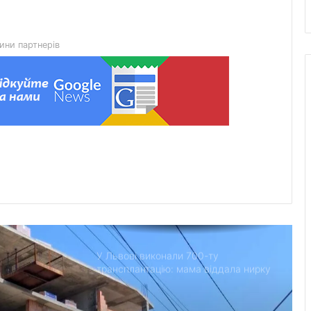
45-та окрема артилерійська бригада
ЗСУ імені генерала Мирона
Тарнавського відзначає 10-річчя
ини партнерів
У Львові відкрили новий корпус
реабілітаційного центру UNBROKEN
Ukraine
“Поки дозволяє здоров’я –
залишатимусь у строю”: історія
прикордонника Ярослава з 7
прикордонного загону
У Дрогобицькій громаді запровадили
мораторій на російськомовний
контент у публічному просторі
У Львові виконали 700-ту
трансплантацію: мама віддала нирку
27-річному синові