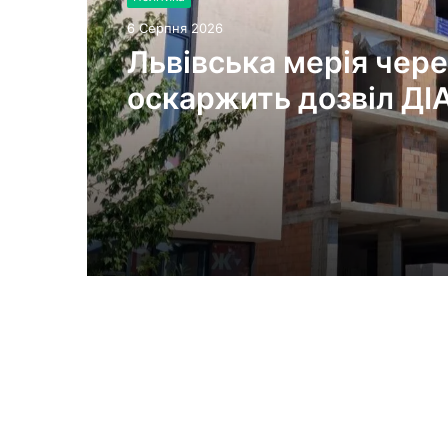
6 Серпня 2026
Львівська мерія чере
оскаржить дозвіл ДІ
будівництво на вул.
Олесницького