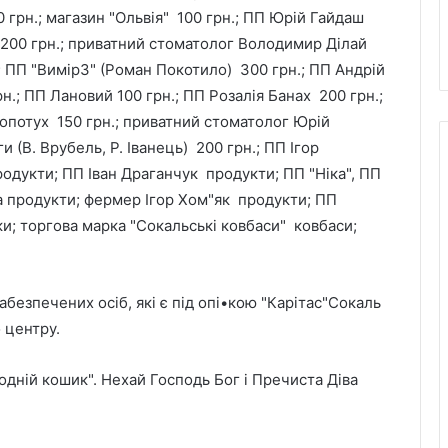
 грн.; магазин "Ольвія" 100 грн.; ПП Юрій Гайдаш
к 200 грн.; приватний стоматолог Володимир Ділай
 ПП "Вимір3" (Роман Покотило) 300 грн.; ПП Андрій
.; ПП Лановий 100 грн.; ПП Розалія Банах 200 грн.;
опотух 150 грн.; приватний стоматолог Юрій
 (В. Врубель, Р. Іванець) 200 грн.; ПП Ігор
одукти; ПП Іван Драганчук продукти; ПП "Ніка", ПП
 продукти; фермер Ігор Хом"як продукти; ПП
и; торгова марка "Сокальські ковбаси" ковбаси;
безпечених осіб, які є під опі•кою "Карітас"Сокаль
 центру.
Львівська мерія через суд
одній кошик". Нехай Господь Бог і Пречиста Діва
оскаржить дозвіл ДІАМ на
будівництво на вул. Олесницького