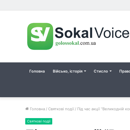
Головна
Військо, історія
Стисло
Прав
Головна
/
Святкові події
/
Під час акції “Великодній к
Святкові події