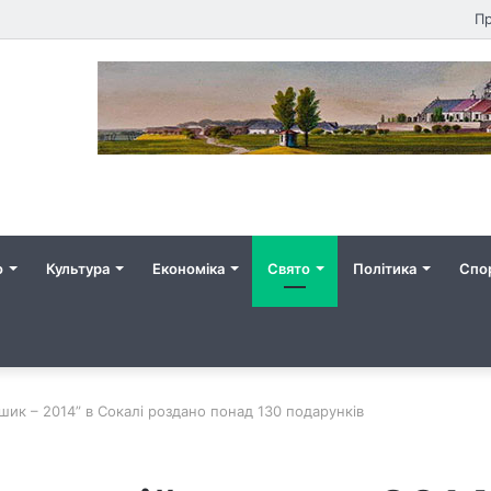
Пр
о
Культура
Економіка
Свято
Політика
Спо
ошик – 2014” в Сокалі роздано понад 130 подарунків