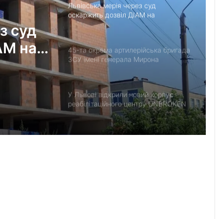
Львівська мерія через суд
оскаржить дозвіл ДІАМ на
будівництво на вул. Олесницького
з суд
АМ на
45-та окрема артилерійська бригада
ЗСУ імені генерала Мирона
Тарнавського відзначає 10-річчя
У Львові відкрили новий корпус
реабілітаційного центру UNBROKEN
Ukraine
“Поки дозволяє здоров’я –
залишатимусь у строю”: історія
прикордонника Ярослава з 7
прикордонного загону
У Дрогобицькій громаді запровадили
мораторій на російськомовний
контент у публічному просторі