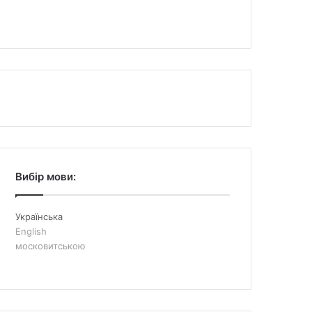
Вибір мови:
Українська
English
московитською