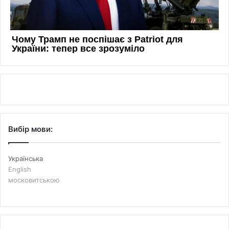
Вибір мови:
Українська
English
московитською