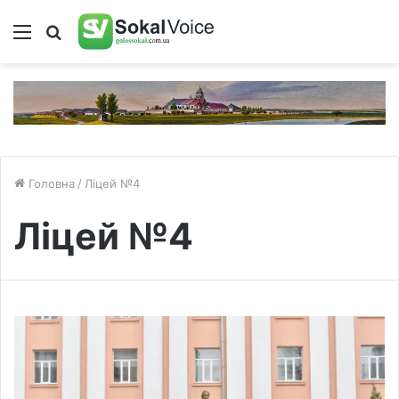
Меню
Пошук
Головна
/
Ліцей №4
Ліцей №4