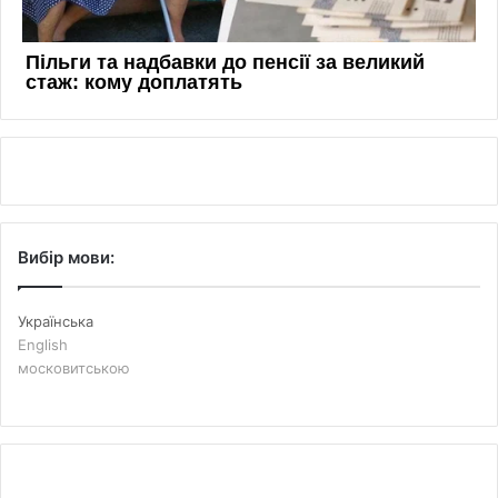
Вибір мови:
Українська
English
московитською