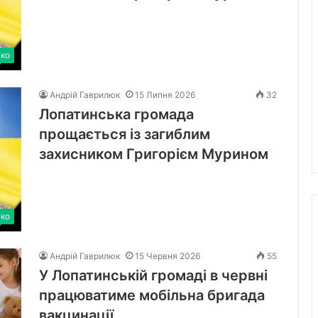
ько
Андрій Гаврилюк
15 Липня 2026
32
Лопатинська громада
прощається із загиблим
захисником Григорієм Мурином
ько
Андрій Гаврилюк
15 Червня 2026
55
У Лопатинській громаді в червні
працюватиме мобільна бригада
вакцинації