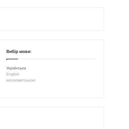
Вибір мови:
Українська
English
московитською