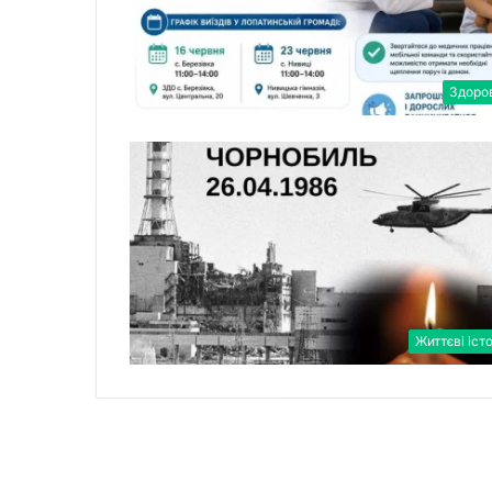
Здоро
Життєві істо