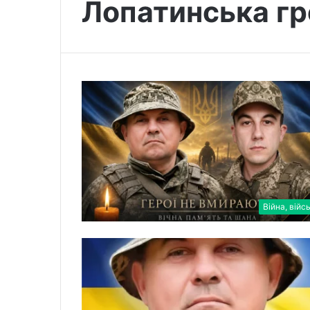
Лопатинська г
Війна, війс