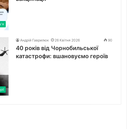
в'я
Андрій Гаврилюк
26 Квітня 2026
90
40 років від Чорнобильської
катастрофи: вшановуємо героїв
рії