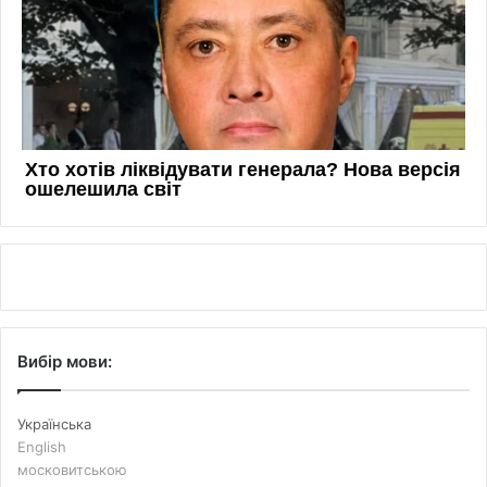
Вибір мови:
Українська
English
московитською