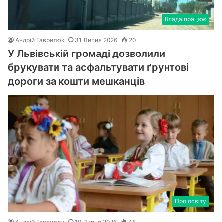
Влада працює
Андрій Гаврилюк
31 Липня 2026
20
У Львівській громаді дозволили
брукувати та асфальтувати ґрунтові
дороги за кошти мешканців
Про освіту
Андрій Гаврилюк
19 Липня 2026
48