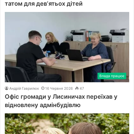
татом для девʼятьох дітей
Влада працює
Андрій Гаврилюк
16 Червня 2026
47
Офіс громади у Лисиничах переїхав у
відновлену адмінбудівлю