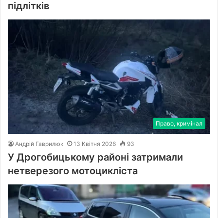
підлітків
Право, кримінал
Андрій Гаврилюк
13 Квітня 2026
93
У Дрогобицькому районі затримали
нетверезого мотоцикліста