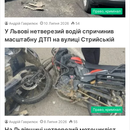
Право, кримінал
Андрій Гаврилюк
10 Липня 2026
54
У Львові нетверезий водій спричинив
масштабну ДТП на вулиці Стрийській
Право, кримінал
Андрій Гаврилюк
8 Липня 2026
55
На Львівщині нетверезий мотоцикліст