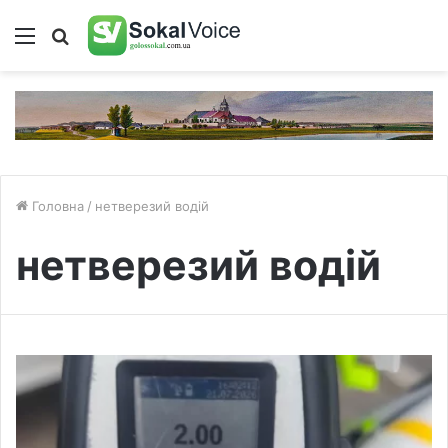
Меню
Пошук
Головна
/
нетверезий водій
нетверезий водій