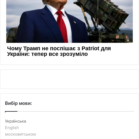
Вибір мови:
Українська
English
московитською