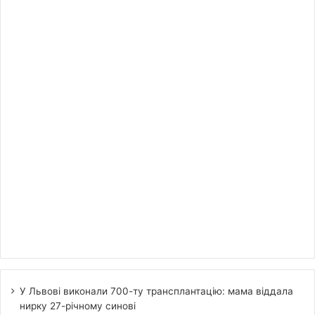
У Львові виконали 700-ту трансплантацію: мама віддала
нирку 27-річному синові