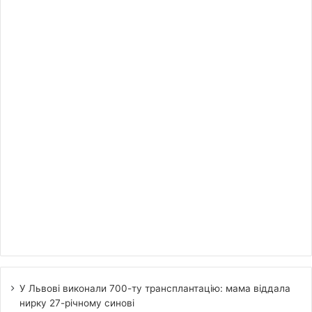
У Львові виконали 700-ту трансплантацію: мама віддала
нирку 27-річному синові