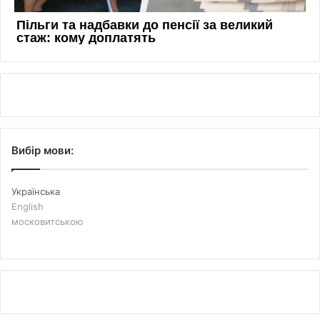
Вибір мови:
Українська
English
московитською