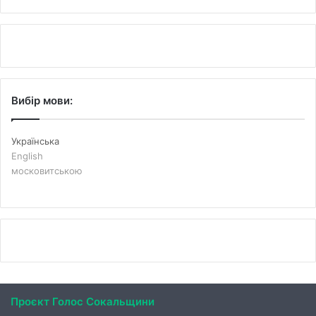
Вибір мови:
Українська
English
московитською
Проєкт Голос Сокальщини