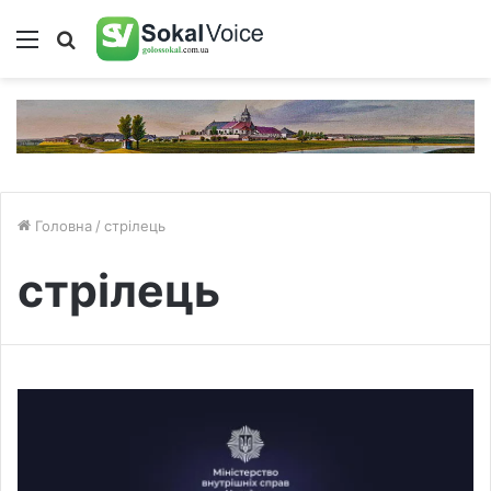
Меню
Пошук
Головна
/
стрілець
стрілець