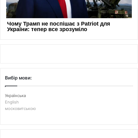
Вибір мови:
Українська
English
московитською