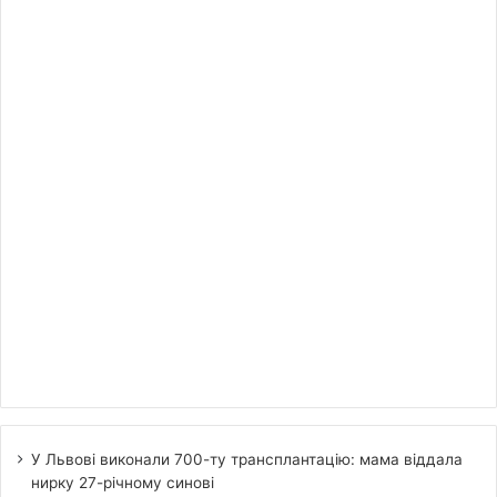
У Львові виконали 700-ту трансплантацію: мама віддала
нирку 27-річному синові