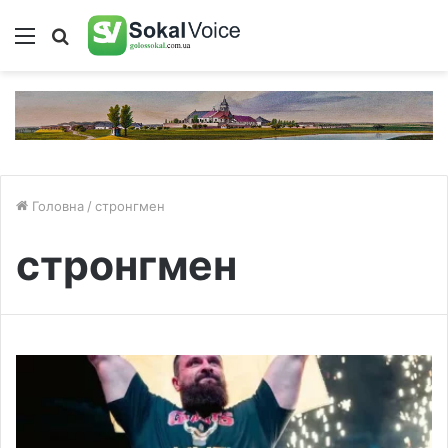
Меню
Пошук
Головна
/
стронгмен
стронгмен